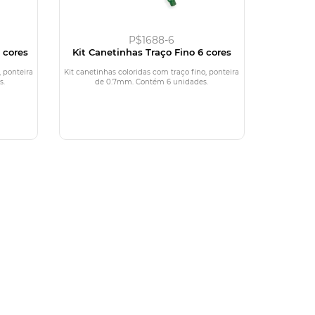
P$1688-6
 cores
Kit Canetinhas Traço Fino 6 cores
, ponteira
Kit canetinhas coloridas com traço fino, ponteira
s.
de 0.7mm. Contém 6 unidades.