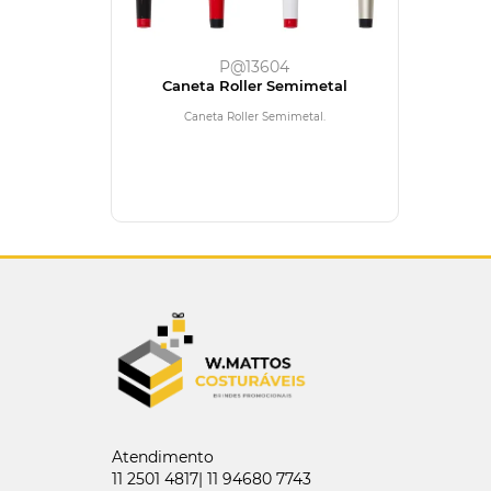
P@13604
Caneta Roller Semimetal
Caneta Roller Semimetal.
Atendimento
11 2501 4817| 11 94680 7743