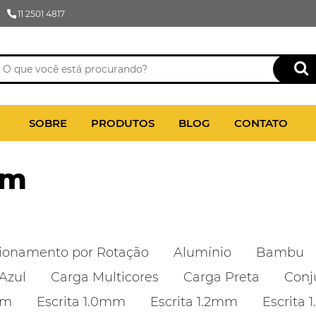
11 2501 4817
SOBRE
PRODUTOS
BLOG
CONTATO
mm
ionamento por Rotação
Alumínio
Bambu
Azul
Carga Multicores
Carga Preta
Conj
mm
Escrita 1.0mm
Escrita 1.2mm
Escrita