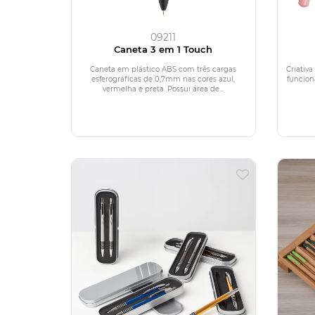
09211
Caneta 3 em 1 Touch
Caneta em plástico ABS com três cargas
Criativa
esferográficas de 0,7mm nas cores azul,
funcion
vermelha e preta. Possui área de...