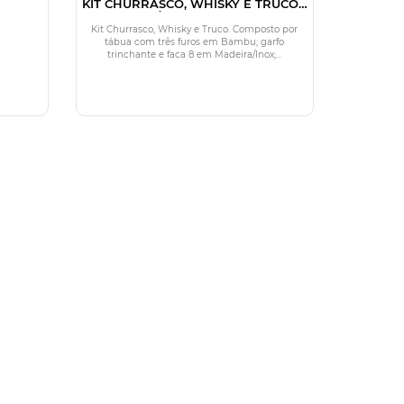
KIT CHURRASCO, WHISKY E TRUCO -
8 PÇS - C/ JOGO DE BARALHO
Kit Churrasco, Whisky e Truco. Composto por
tábua com três furos em Bambu; garfo
trinchante e faca 8 em Madeira/Inox;...