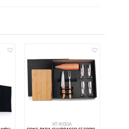
KT-9030A
AMBU /
CONJ. PARA CHURRASCO C/ COPOS