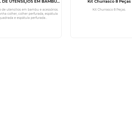
. DE UTENSÍLIOS EM BAMBU
Kit Churrasco 8 Peças
 CM E ACESSÓRIOS - 8 PÇS
 de utensílios em bambu e acessórios.
Kit Churrasco 8 Peças.
ha colher, colher perfurada, espátula
quadrada e espátula perfurada...