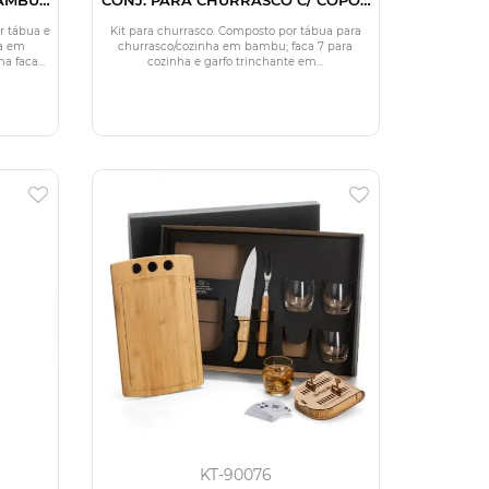
AL- 8
E GARRAFA - 8 PEÇAS
r tábua e
Kit para churrasco. Composto por tábua para
ra em
churrasco/cozinha em bambu; faca 7 para
faca...
cozinha e garfo trinchante em...
KT-90076