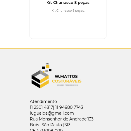
Kit Churrasco 8 peças
Kit Churrasco 8 peças.
Atendimento
11 2501 4817| 11 94680 7743
lugualda@gmail.com
Rua Monsenhor de Andrade,133
Brás |São Paulo |SP
CEP: 03008-000