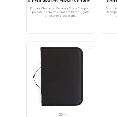
KIT CHURRASCO, CERVEJA E TRUCO
CONJ
- 8 PÇS - C/ JOGO DE BARALHO
30
Kit para Churrasco, Cerveja e Truco. Composto
Conjunto
por tábua com três furos em Bambu; garfo
Acompan
trinchante e faca 8 em...
12089