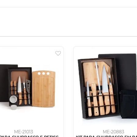
ME-21013
ME-20883
 PARA CHURRASCO E PETISCO
KIT PARA CHURRASCO EM B