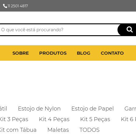
11 2501 4817
SOBRE
PRODUTOS
BLOG
CONTATO
til
Estojo de Nylon
Estojo de Papel
Gar
Kit 3 Peças
Kit 4 Peças
Kit 5 Peças
Kit 6
Kit com Tábua
Maletas
TODOS