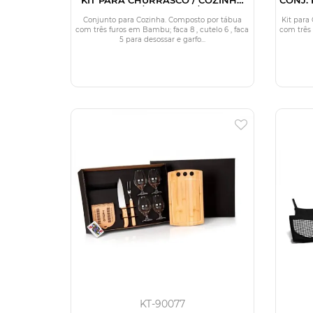
EM BAMBU / MADEIRA / INOX - 5
EM BAM
PÇS
Conjunto para Cozinha. Composto por tábua
Kit para
com três furos em Bambu; faca 8 , cutelo 6 , faca
com três
5 para desossar e garfo...
KT-90077