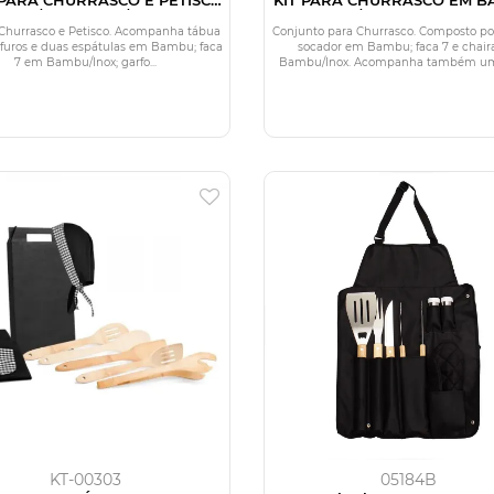
BU / MADEIRA / INOX - 2 EM
MADEIRA / INOX COM AVENT
1
PÇS
 Churrasco e Petisco. Acompanha tábua
Conjunto para Churrasco. Composto po
 furos e duas espátulas em Bambu; faca
socador em Bambu; faca 7 e chai
7 em Bambu/Inox; garfo...
Bambu/Inox. Acompanha também uma 
KT-00303
05184B