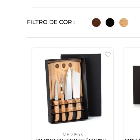
FILTRO DE COR :
ME-21543
KIT PARA CHURRASCO / COZINHA
CONJ.