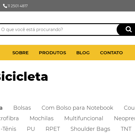
11 2501 4817
SOBRE
PRODUTOS
BLOG
CONTATO
icicleta
a
Bolsas
Com Bolso para Notebook
Cour
rofibra
Mochilas
Multifuncional
Neopre
-Tênis
PU
RPET
Shoulder Bags
TNT