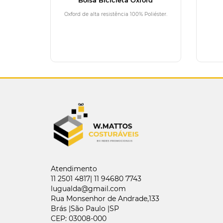
Oxford de alta resistência 100% Poliéster.
Atendimento
11 2501 4817| 11 94680 7743
lugualda@gmail.com
Rua Monsenhor de Andrade,133
Brás |São Paulo |SP
CEP: 03008-000