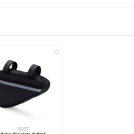
15257
Bolsa Bicicleta Oxford