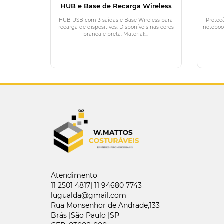
HUB e Base de Recarga Wireless
HUB USB com 3 saídas e Base Wireless para
Proteç
recarga de dispositivos. Disponíveis nas cores
noteboo
branca e preta. Material:...
Atendimento
11 2501 4817| 11 94680 7743
lugualda@gmail.com
Rua Monsenhor de Andrade,133
Brás |São Paulo |SP