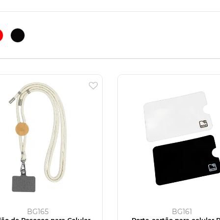
BG165
BG161
ão de Pescoço para Celular
Porta-cartão para celular 