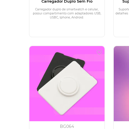
Carregador Duplo Sem Fio
Sup
Carregador duplo de smartwatch e celular,
Suporte
possui compartimento com adaptadores USB,
detalhes
USBC, Iphone, Android.
BG064