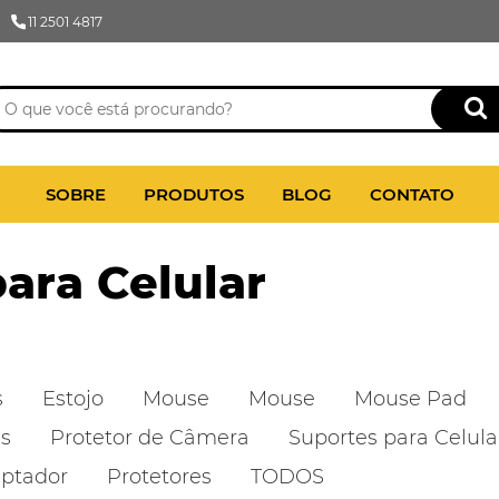
11 2501 4817
SOBRE
PRODUTOS
BLOG
CONTATO
ara Celular
s
Estojo
Mouse
Mouse
Mouse Pad
as
Protetor de Câmera
Suportes para Celula
ptador
Protetores
TODOS