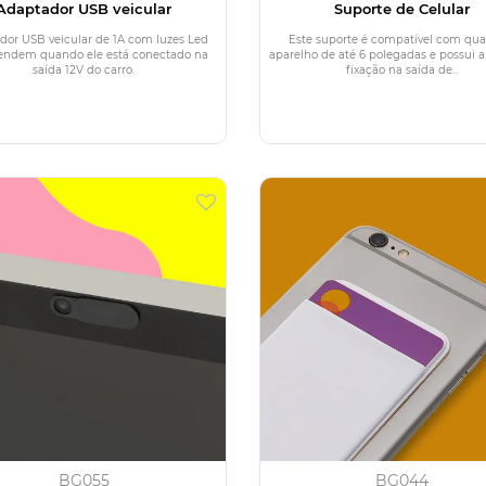
Adaptador USB veicular
Suporte de Celular
dor USB veicular de 1A com luzes Led
Este suporte é compatível com qua
endem quando ele está conectado na
aparelho de até 6 polegadas e possui a
saída 12V do carro.
fixação na saída de...
BG055
BG044