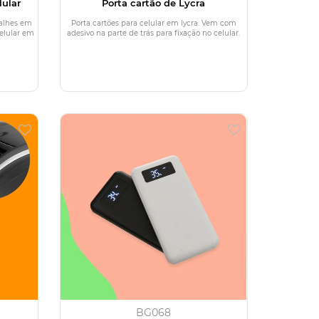
lular
Porta cartão de Lycra
talhes em
Porta cartões para celular em lycra. Vem com
elular em
adesivo na parte de trás para fixação no celular.
BG068