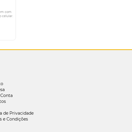
 Vem com
 celular.
to
sa
 Conta
tos
ca de Privacidade
s e Condições