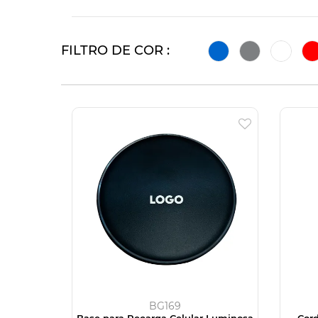
FILTRO DE COR :
BG169
Base para Recarga Celular Luminosa
Cord