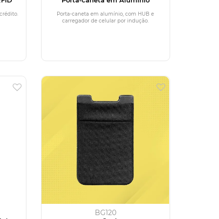
crédito.
Porta-caneta em alumínio, com HUB e
carregador de celular por indução.
BG120