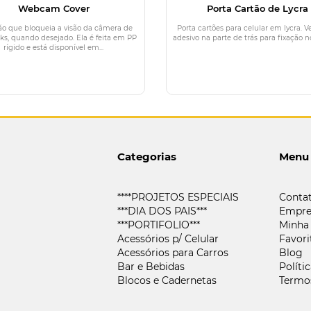
Webcam Cover
Porta Cartão de Lycra
ão que bloqueia a visão da câmera de
Porta cartões para celular em lycra.
ks, quando desejado. Ela é feita em PP
adesivo na parte de trás para fixação no
rígido e está disponível em...
Categorias
Menu
****PROJETOS ESPECIAIS
Conta
***DIA DOS PAIS***
Empre
***PORTIFOLIO***
Minha
Acessórios p/ Celular
Favori
Acessórios para Carros
Blog
Bar e Bebidas
Políti
Blocos e Cadernetas
Termo