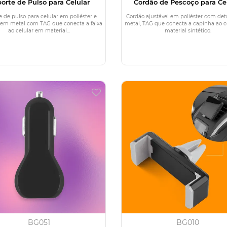
orte de Pulso para Celular
Cordão de Pescoço para Ce
 de pulso para celular em poliéster e
Cordão ajustável em poliéster com de
 em metal com TAG que conecta a faixa
metal, TAG que conecta a capinha ao c
ao celular em material...
material sintético.
BG051
BG010