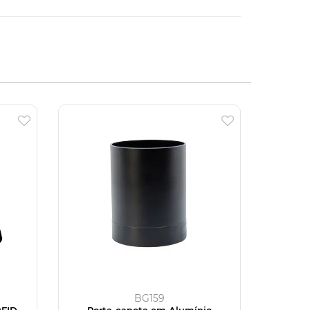
BG159
RFID
Porta-caneta em Alumínio