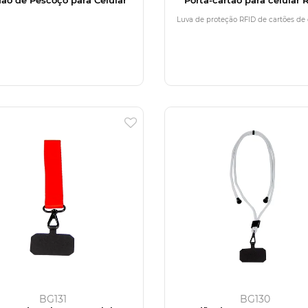
Luva de proteção RFID de cartões de 
BG131
BG130