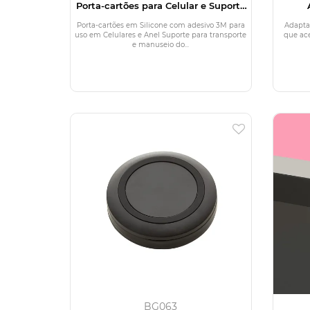
Porta-cartões para Celular e Suporte
para segurar
Porta-cartões em Silicone com adesivo 3M para
Adapta
uso em Celulares e Anel Suporte para transporte
que ac
e manuseio do...
BG063