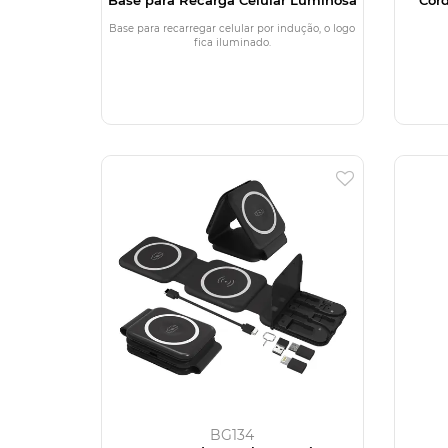
Base para recarregar celular por indução, o logo
fica iluminado.
BG134