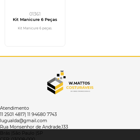
01361
Kit Manicure 6 Peças
Kit Manicure 6 peças.
Atendimento
11 2501 4817| 11 94680 7743
lugualda@gmail.com
Rua Monsenhor de Andrade,133
Brás |São Paulo |SP
CEP: 03008-000