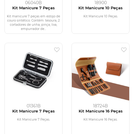
06040B
18900
Kit Manicure 7 Peças
Kit Manicure 10 Peças
Kit manicure 7 peças em estojo de
Kit Manicure 10 Peças.
couro sintético. Contém: tesoura, 2
cortadores de unha, pinça, lixa,
empurrador de...
01361B
18724B
Kit Manicure 7 Peças
Kit Manicure 16 Peças
Kit Manicure 7 Peças.
Kit Manicure 16 Peças.