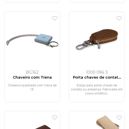
BG162
1000 096 3
Chaveiro com Trena
Porta chaves de contato
mod. CH-007
Chaveiro quadrado com trena de
Estojo para porta chaves de
1,5.
contato ou presença. Fabricado em
couro sintético.