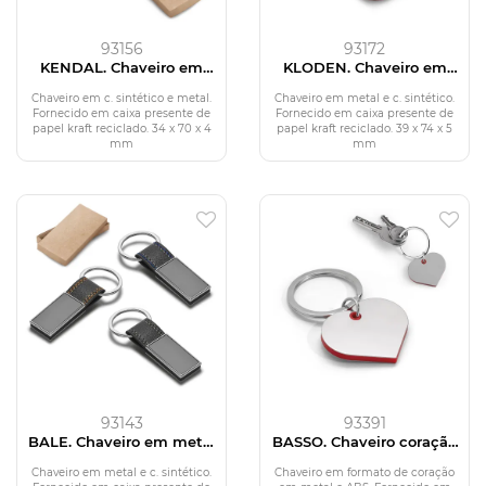
93156
93172
KENDAL. Chaveiro em
KLODEN. Chaveiro em
c.sintético e metal
metal e c.sintético
Chaveiro em c. sintético e metal.
Chaveiro em metal e c. sintético.
Fornecido em caixa presente de
Fornecido em caixa presente de
papel kraft reciclado. 34 x 70 x 4
papel kraft reciclado. 39 x 74 x 5
mm
mm
93143
93391
BALE. Chaveiro em metal
BASSO. Chaveiro coração
e c. sintético
em metal e ABS
Chaveiro em metal e c. sintético.
Chaveiro em formato de coração