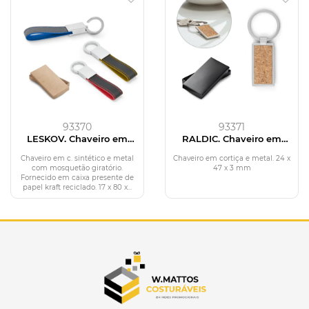
93370
93371
LESKOV. Chaveiro em
RALDIC. Chaveiro em
c.sintético e metal
cortiça e metal
Chaveiro em c. sintético e metal
Chaveiro em cortiça e metal. 24 x
com mosquetão giratório.
47 x 3 mm
Fornecido em caixa presente de
papel kraft reciclado. 17 x 80 x...