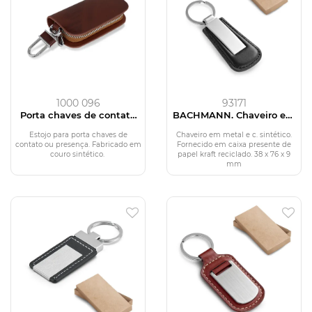
1000 096
93171
Porta chaves de contato
BACHMANN. Chaveiro em
mod. CH-007
metal e c.sintético
Estojo para porta chaves de
Chaveiro em metal e c. sintético.
contato ou presença. Fabricado em
Fornecido em caixa presente de
couro sintético.
papel kraft reciclado. 38 x 76 x 9
mm