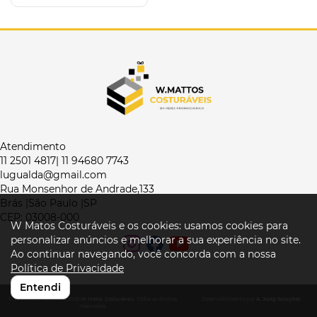
Atendimento
11 2501 4817| 11 94680 7743
lugualda@gmail.com
Rua Monsenhor de Andrade,133
Brás |São Paulo |SP
CEP: 03008-000
W Matos Costuráveis e os cookies: usamos cookies para
personalizar anúncios e melhorar a sua experiência no site.
Ao continuar navegando, você concorda com a nossa
Política de Privacidade
Entendi
© W Matos Costuráveis 2026
W Matos Costuráveis
. Todos os direitos
Desenvolvimento por
A. Jung Soluções
reservados.