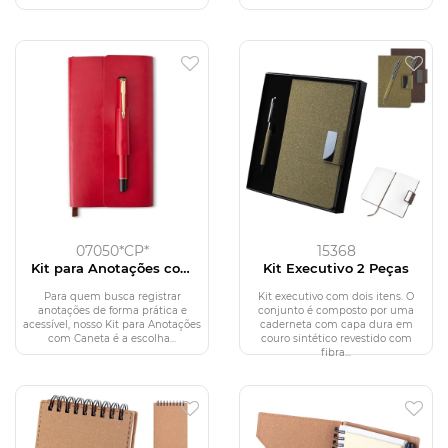
07050*CP*
15368
Kit para Anotações com
Kit Executivo 2 Peças
Caneta
Para quem busca registrar
Kit executivo com dois itens. O
anotações de forma prática e
conjunto é composto por uma
acessível, nosso Kit para Anotações
caderneta com capa dura em
com Caneta é a escolha...
couro sintético revestido com
fibra...