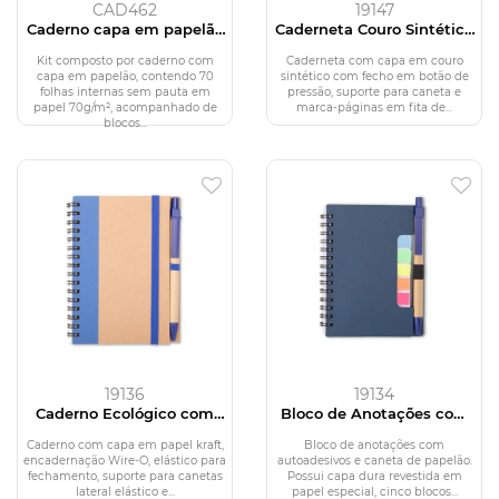
CAD462
19147
Caderno capa em papelão
Caderneta Couro Sintético
reciclado com caneta
Com Caneta
Kit composto por caderno com
Caderneta com capa em couro
capa em papelão, contendo 70
sintético com fecho em botão de
folhas internas sem pauta em
pressão, suporte para caneta e
papel 70g/m², acompanhado de
marca-páginas em fita de...
blocos...
19136
19134
Caderno Ecológico com
Bloco de Anotações com
Caneta
Autoadesivos e Caneta
Caderno com capa em papel kraft,
Bloco de anotações com
encadernação Wire-O, elástico para
autoadesivos e caneta de papelão.
fechamento, suporte para canetas
Possui capa dura revestida em
lateral elástico e...
papel especial, cinco blocos...