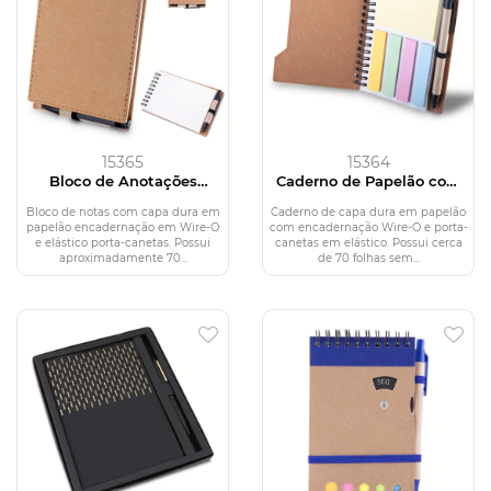
15365
15364
Bloco de Anotações
Caderno de Papelão com
Papelão com Caneta
Caneta
Bloco de notas com capa dura em
Caderno de capa dura em papelão
papelão encadernação em Wire-O
com encadernação Wire-O e porta-
e elástico porta-canetas. Possui
canetas em elástico. Possui cerca
aproximadamente 70...
de 70 folhas sem...