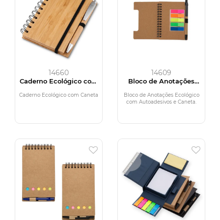
14660
14609
Caderno Ecológico com
Bloco de Anotações
Caneta
Ecológico com
Autoadesivos e Caneta
Caderno Ecológico com Caneta
Bloco de Anotações Ecológico
com Autoadesivos e Caneta.