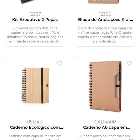
15367
15366
Kit Executivo 2 Peças
Bloco de Anotações Kraft
com Caneta
Kit executivo com dois itens:
Bloco de anotações com capa em
caderneta com capa em PU e
kraft, encadernação Wire-O, porta-
detalhes em relevo, marca-páginas
caneta e fechamento em elástico,
em fita de cetim e cerca de 80...
além de disco...
05134B
CAD460P
Caderno Ecológico com
Caderno A6 capa em
Caneta
papelão reciclado com
caneta
Caderno com capa dura feita em
Kit composto por caderno com