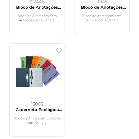
12244B
11948
Bloco de Anotações
Bloco de Anotações
com Autoadesivos e
com Calculadora e
Caneta
Caneta
Bloco de Anotações com
Bloco de Anotações com
Autoadesivos e Caneta.
Calculadora e Caneta.
13005
Caderneta Ecológica
com Caneta
Bloco de Anotações Ecológico
com Caneta.