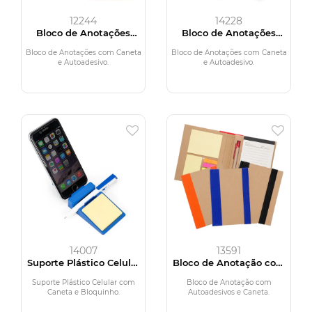
12244
14228
Bloco de Anotações
Bloco de Anotações
com Caneta e
com Caneta e
Autoadesivo
Autoadesivo
Bloco de Anotações com Caneta
Bloco de Anotações com Caneta
e Autoadesivo.
e Autoadesivo.
14007
13591
Suporte Plástico Celular
Bloco de Anotação com
com Caneta e
Autoadesivos e Caneta
Bloquinho
Suporte Plástico Celular com
Bloco de Anotação com
Caneta e Bloquinho.
Autoadesivos e Caneta.