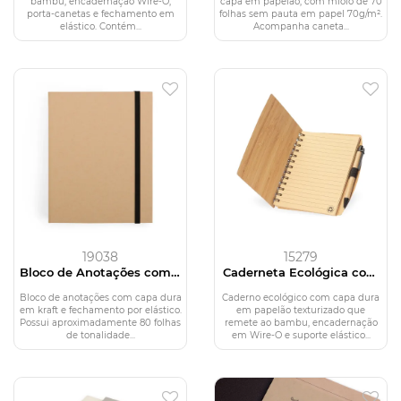
bambu, encadernação Wire-O,
capa em papelão, com miolo de 70
porta-canetas e fechamento em
folhas sem pauta em papel 70g/m².
elástico. Contém...
Acompanha caneta...
19038
15279
Bloco de Anotações com 5
Caderneta Ecológica com
Canetas
Caneta
Bloco de anotações com capa dura
Caderno ecológico com capa dura
em kraft e fechamento por elástico.
em papelão texturizado que
Possui aproximadamente 80 folhas
remete ao bambu, encadernação
de tonalidade...
em Wire-O e suporte elástico...