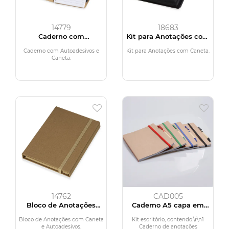
14779
18683
Caderno com
Kit para Anotações com
Autoadesivos e Caneta
Caneta
Caderno com Autoadesivos e
Kit para Anotações com Caneta.
Caneta.
14762
CAD005
Bloco de Anotações
Caderno A5 capa em
com Caneta e
papel Kraft com caneta
Autoadesivos
Bloco de Anotações com Caneta
Kit escritório, contendo:\r\n1
e Autoadesivos.
Caderno de anotações