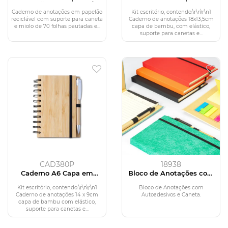
Papelão Reciclado c/
Bambu com caneta
Caneta
(18x13cm)
Caderno de anotações em papelão
Kit escritório, contendo:\r\n\r\n1
reciclável com suporte para caneta
Caderno de anotações 18x13,5cm
e miolo de 70 folhas pautadas e...
capa de bambu, com elástico,
suporte para canetas e...
CAD380P
18938
Caderno A6 Capa em
Bloco de Anotações com
Bambu com caneta
Autoadesivos e Caneta
(14x09cm)
Kit escritório, contendo:\r\n\r\n1
Bloco de Anotações com
Caderno de anotações 14 x 9cm
Autoadesivos e Caneta.
capa de bambu com elástico,
suporte para canetas e...