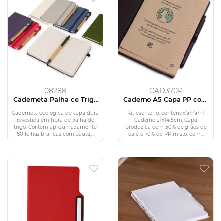
08288
CAD370P
Caderneta Palha de Trigo
Caderno A5 Capa PP com
com Caneta
Caneta
Caderneta ecológica de capa dura
Kit escritório, contendo:\r\n\r\n1
revestida em fibra de palha de
Caderno 21x14,5cm, Capa
trigo. Contém aproximadamente
produzida com 30% de grãos de
80 folhas brancas com pauta,...
café e 70% de PP misto, com...