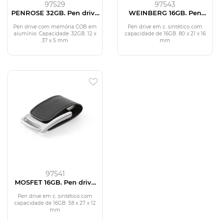
97529
97543
PENROSE 32GB. Pen drive
WEINBERG 16GB. Pen
com memória COB em
drive em c. sintético 16GB
alumínio 32 GB
Pen drive com memória COB em
Pen drive em c. sintético com
alumínio. Capacidade: 32GB. 12 x
capacidade de 16GB. 80 x 21 x 16
37 x 5 mm
mm
97541
MOSFET 16GB. Pen drive
em c. sintético 16GB
Pen drive em c. sintético com
capacidade de 16GB. 58 x 27 x 12
mm