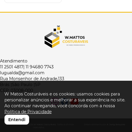
Atendimento
11 2501 4817| 11 94680 7743
lugualda@gmail.com
Rua Monsenhor de Andrade,133
Brás |São Paulo |SP
CEP: 03008-000
W Matos Costuráveis e os cookies: usamos cookies para
personalizar anúncios e melhorar a sua experiência no site.
Ao continuar navegando, você concorda com a nossa
Política de Privacidade
Entendi
© W Matos Costuráveis 2026
W Matos Costuráveis
. Todos os direitos
Desenvolvimento por
A. Jung Soluções
reservados.