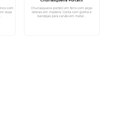
ndrico com
Churrasqueira portátil em ferro com alças
 em duas
laterais em madeira. Conta com grelha e
.
bandejas para carvão em metal....