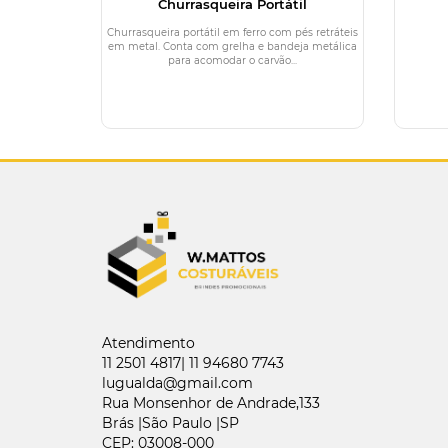
Churrasqueira Portátil
Churrasqueira portátil em ferro com pés retráteis
em metal. Conta com grelha e bandeja metálica
para acomodar o carvão...
Atendimento
11 2501 4817| 11 94680 7743
lugualda@gmail.com
Rua Monsenhor de Andrade,133
Brás |São Paulo |SP
CEP: 03008-000