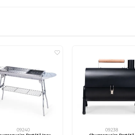
09240
09238
hurrasqueira Portátil Inox
Churrasqueira Portátil