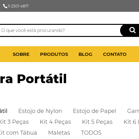
11 2501 4817
SOBRE
PRODUTOS
BLOG
CONTATO
a Portátil
til
Estojo de Nylon
Estojo de Papel
Gar
Kit 3 Peças
Kit 4 Peças
Kit 5 Peças
Kit 6
it com Tábua
Maletas
TODOS