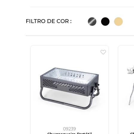
FILTRO DE COR :
09239
Churrasqueira Portátil
C