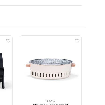
09232
Churrasqueira Portátil