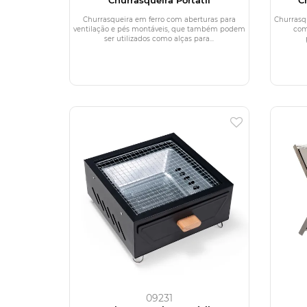
Churrasqueira em ferro com aberturas para
Churrasq
ventilação e pés montáveis, que também podem
com
ser utilizados como alças para...
09231