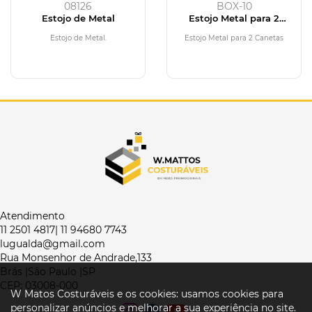
08126
BOX-10
Estojo de Metal
Estojo Metal para 2
Canetas
Estojo de Metal.
Estojo Metal para 2 Canetas
Atendimento
11 2501 4817| 11 94680 7743
lugualda@gmail.com
Rua Monsenhor de Andrade,133
Brás |São Paulo |SP
CEP: 03008-000
W Matos Costuráveis e os cookies: usamos cookies para
personalizar anúncios e melhorar a sua experiência no site.