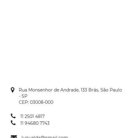
Rua Monsenhor de Andrade, 133 Brás, São Paulo
- SP
CEP: 03008-000
11 2501 4817
11 94680 7743
lugualda@gmail.com