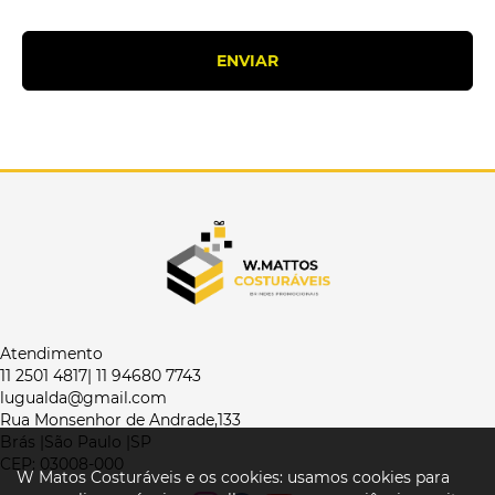
Atendimento
11 2501 4817| 11 94680 7743
lugualda@gmail.com
Rua Monsenhor de Andrade,133
Brás |São Paulo |SP
CEP: 03008-000
W Matos Costuráveis e os cookies: usamos cookies para