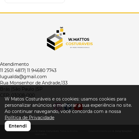
Atendimento
11 2501 4817| 11 94680 7743
lugualda@gmail.com
Rua Monsenhor de Andrade,133
Brás |São Paulo |SP
CEP: 03008-000
W Matos Costuráveis e os cookies: usamos cookies para
personalizar anúncios e melhorar a sua experiência no site.
Ao continuar navegando, você concorda com a nossa
Política de Privacidade
Entendi
© W Matos Costuráveis 2026
W Matos Costuráveis
. Todos os direitos
Desenvolvimento por
A. Jung Soluções
reservados.