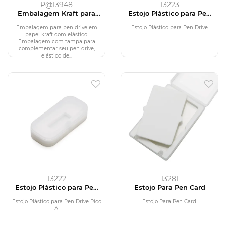
P@13948
13223
Embalagem Kraft para
Estojo Plástico para Pen
Pen Drive
Drive
Embalagem para pen drive em
Estojo Plástico para Pen Drive
papel kraft com elástico.
Embalagem com tampa para
complementar seu pen drive;
elástico de...
13222
13281
Estojo Plástico para Pen
Estojo Para Pen Card
Drive
Estojo Plástico para Pen Drive Pico
Estojo Para Pen Card.
A.