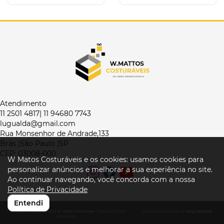
Atendimento
11 2501 4817| 11 94680 7743
lugualda@gmail.com
Rua Monsenhor de Andrade,133
Brás |São Paulo |SP
CEP: 03008-000
W Matos Costuráveis e os cookies: usamos cookies para
personalizar anúncios e melhorar a sua experiência no site.
Ao continuar navegando, você concorda com a nossa
Política de Privacidade
Entendi
© W Matos Costuráveis 2026
W Matos Costuráveis
. Todos os direitos
Desenvolvimento por
A. Jung Soluções
reservados.