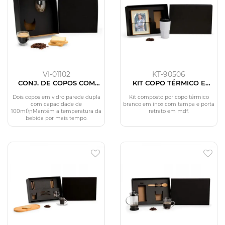
VI-01102
KT-90506
CONJ. DE COPOS COM
KIT COPO TÉRMICO E
PAREDE DUPLA - 2 PÇS
PORTA RETRATO - 2 PÇS
Dois copos em vidro parede dupla
Kit composto por copo térmico
com capacidade de
branco em inox com tampa e porta
100ml.\nMantém a temperatura da
retrato em mdf.
bebida por mais tempo.