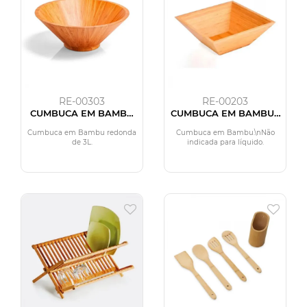
RE-00303
RE-00203
CUMBUCA EM BAMBU
CUMBUCA EM BAMBU -
PEQUIN REDONDA - 3 L
2,8L
Cumbuca em Bambu redonda
Cumbuca em Bambu.\nNão
de 3L.
indicada para líquido.