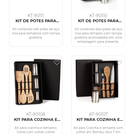
KT-90111
KT-90110
KIT DE POTES PARA
KIT DE POTES PARA
TEMPERO - 3 PÇS
TEMPERO - 2 PÇS
Kit contendo três potes de aço
Kit contendo dois potes de aço
inox para temperos com tampa
inox para tempero com tampa
giratória.
giratória acomodados em uma
embalagem para presente.
KT-90108
KT-90107
KIT PARA COZINHA E
KIT PARA COZINHA E
TEMPERO - 7 PÇS
TEMPERO - 6 PÇS
Kit para cozinha e tempero;
Kit para Cozinha e tempero com
Conta com colher, colher
colher em Bambu; faca 7 em