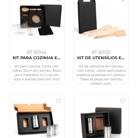
KT-90144
KT-90132
KIT PARA COZINHA EM
KIT DE UTENSÍLIOS EM
VIDRO / BAMBU - 4 PÇS
BAMBU 30CM - 3 PÇS
Kit para cozinha. Conta com
Kit de utensílios em bambu
colher 30cm em bambu; Bowl,
com colher, colher perfurada e
jarra medidora (ml e oz) em
espátula quadrada em bambu.
vidro e avental preto em brim.
Todas as peças em bambu
contam com...