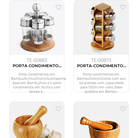
TE-00883
TE-00873
PORTA CONDIMENTOS
PORTA-CONDIMENTOS
EM
EM BAMBU SALZBURGO
ACRÍLICO/INOX/BAMBU
- 7 PÇS
Porta Condimentos em
Porta-condimentos em
- SALZBURGO - 6 PÇS
Bambu/Acrílico/Inox.\nAcompanha
Bambu/Vidro.\nConta com seis
base em Bambu/Inox e 5 porta
recipientes com capacidade
condimentos em Acrílico com
para 100ml em vidro; Base
tampa e...
giratória em Bambu.