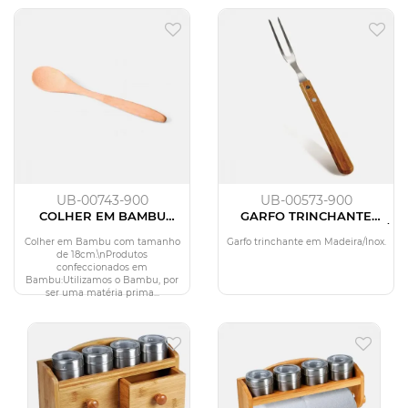
UB-00743-900
UB-00573-900
COLHER EM BAMBU
GARFO TRINCHANTE
UTILITY TAMANHO 18 CM
SPECIAL LINE - MADEIRA /
INOX
Colher em Bambu com tamanho
Garfo trinchante em Madeira/Inox.
de 18cm.\nProdutos
confeccionados em
Bambu:Utilizamos o Bambu, por
ser uma matéria prima...