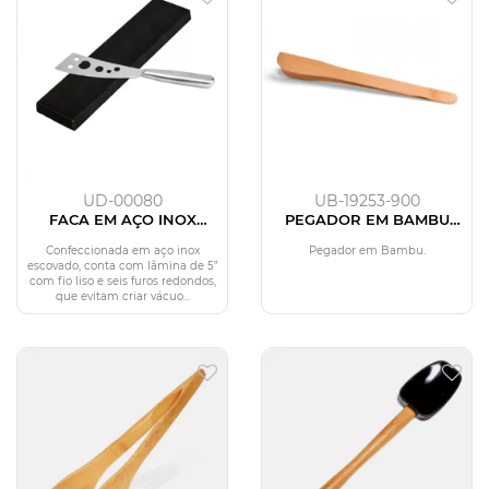
UD-00080
UB-19253-900
FACA EM AÇO INOX
PEGADOR EM BAMBU
ESCOVADO TAMANHO 5
COM 25 CM SEM CARTELA
COM 6 FUROS
Confeccionada em aço inox
Pegador em Bambu.
escovado, conta com lâmina de 5”
com fio liso e seis furos redondos,
que evitam criar vácuo...