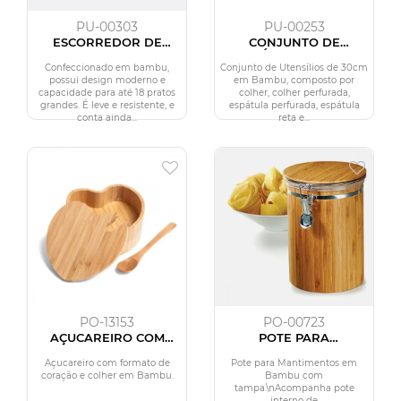
PU-00303
PU-00253
ESCORREDOR DE
CONJUNTO DE
PRATOS EM BAMBU
UTENSÍLIOS EM BAMBU
QUIOTO
- 5 PÇS
Confeccionado em bambu,
Conjunto de Utensílios de 30cm
possui design moderno e
em Bambu, composto por
capacidade para até 18 pratos
colher, colher perfurada,
grandes. É leve e resistente, e
espátula perfurada, espátula
conta ainda...
reta e...
PO-13153
PO-00723
AÇUCAREIRO COM
POTE PARA
FORMATO DE
MANTIMENTOS EM
CORAÇÃO E COLHER
BAMBU DUBAI - 1,4 L
Açucareiro com formato de
Pote para Mantimentos em
EM BAMBU
coração e colher em Bambu.
Bambu com
tampa.\nAcompanha pote
interno de