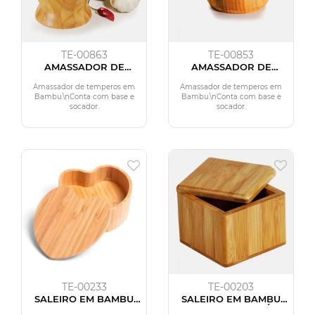
TE-00863
TE-00853
AMASSADOR DE
AMASSADOR DE
TEMPEROS EM BAMBU
TEMPEROS EM BAMBU
PILÃO 14CM
COM PILÃO DE 10CM
Amassador de temperos em
Amassador de temperos em
Bambu.\nConta com base e
Bambu.\nConta com base e
socador.
socador.
TE-00233
TE-00203
SALEIRO EM BAMBU
SALEIRO EM BAMBU
COM FORMATO DE
COM TAMPA GIRATÓRIA