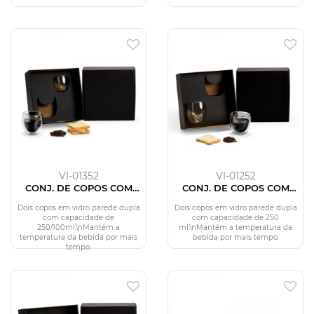
VI-01352
VI-01252
CONJ. DE COPOS COM
CONJ. DE COPOS COM
PAREDE DUPLA -
PAREDE DUPLA - 250ML -
250/100ML - 2 PÇS
2 PÇS
Dois copos em vidro parede dupla
Dois copos em vidro parede dupla
com capacidade de
com capacidade de 250
250/100ml.\nMantém a
ml.\nMantém a temperatura da
temperatura da bebida por mais
bebida por mais tempo.
tempo.