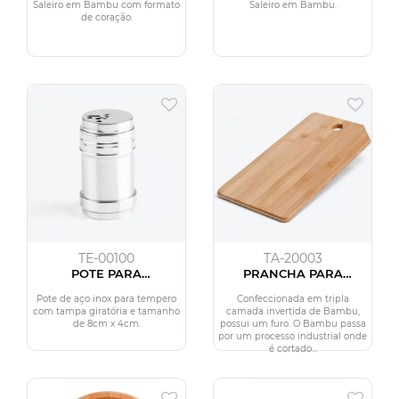
CORAÇÃO
Saleiro em Bambu com formato
Saleiro em Bambu.
de coração.
TE-00100
TA-20003
POTE PARA
PRANCHA PARA
CONDIMENTO EM AÇO
ALIMENTOS EM BAMBU
INOX - 8X4CM
SUPREME
Pote de aço inox para tempero
Confeccionada em tripla
com tampa giratória e tamanho
camada invertida de Bambu,
de 8cm x 4cm.
possui um furo. O Bambu passa
por um processo industrial onde
é cortado...