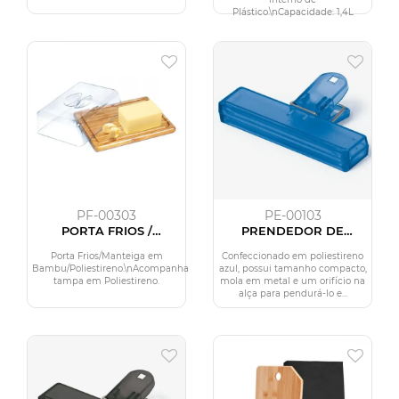
Plástico.\nCapacidade: 1,4L
PF-00303
PE-00103
PORTA FRIOS /
PRENDEDOR DE
MANTEIGA EM BAMBU
EMBALAGEM EM
COM TAMPA
POLIESTIRENO - AZUL
Porta Frios/Manteiga em
Confeccionado em poliestireno
Bambu/Poliestireno.\nAcompanha
azul, possui tamanho compacto,
tampa em Poliestireno.
mola em metal e um orifício na
alça para pendurá-lo e...