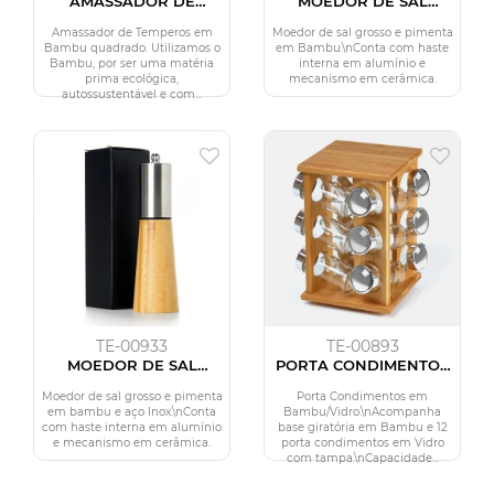
AMASSADOR DE
MOEDOR DE SAL
TEMPEROS EM BAMBU
GROSSO E PIMENTA EM
QUADRADO
BAMBU
Amassador de Temperos em
Moedor de sal grosso e pimenta
Bambu quadrado. Utilizamos o
em Bambu.\nConta com haste
Bambu, por ser uma matéria
interna em alumínio e
prima ecológica,
mecanismo em cerâmica.
autossustentável e com...
TE-00933
TE-00893
MOEDOR DE SAL
PORTA CONDIMENTOS
GROSSO E PIMENTA EM
EM BAMBU - 13 PÇS
BAMBU / INOX
Moedor de sal grosso e pimenta
Porta Condimentos em
em bambu e aço Inox.\nConta
Bambu/Vidro.\nAcompanha
com haste interna em alumínio
base giratória em Bambu e 12
e mecanismo em cerâmica.
porta condimentos em Vidro
com tampa.\nCapacidade...