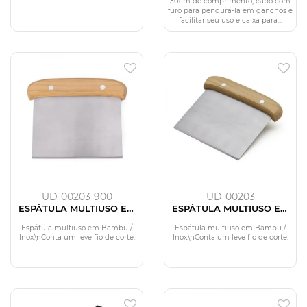
30cm de comprimento, cabo com
furo para pendurá-la em ganchos e
facilitar seu uso e caixa para...
UD-00203-900
UD-00203
ESPÁTULA MULTIUSO EM
ESPÁTULA MULTIUSO EM
BAMBU / INOX -
BAMBU / INOX -
13,5X11,5CM
13,5X11,5CM
Espátula multiuso em Bambu /
Espátula multiuso em Bambu /
Inox.\nConta um leve fio de corte.
Inox.\nConta um leve fio de corte.