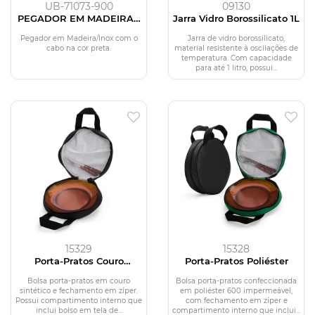
UB-71073-900
09130
PEGADOR EM MADEIRA /
Jarra Vidro Borossilicato 1L
INOX - PRETO - 33CM
Pegador em Madeira/Inox com o
Jarra de vidro borossilicato,
cabo na cor preta.
material resistente à oscilações de
temperatura. Com capacidade
para até 1 litro, possui...
15329
15328
Porta-Pratos Couro
Porta-Pratos Poliéster
Sintético
Bolsa porta-pratos em couro
Bolsa porta-pratos confeccionada
sintético e fechamento em zíper.
em poliéster 600 impermeável,
Possui compartimento interno que
com fechamento em zíper e
inclui bolso em tela de...
compartimento interno que inclui...