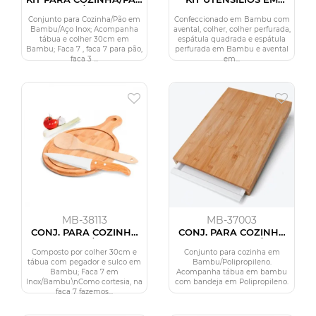
EM BAMBU/INOX- 5 PÇS
BAMBU 30 CM COM
AVENTAL - 5 PÇS
Conjunto para Cozinha/Pão em
Confeccionado em Bambu com
Bambu/Aço Inox; Acompanha
avental, colher, colher perfurada,
tábua e colher 30cm em
espátula quadrada e espátula
Bambu; Faca 7 , faca 7 para pão,
perfurada em Bambu e avental
faca 3 ...
em...
MB-38113
MB-37003
CONJ. PARA COZINHA
CONJ. PARA COZINHA
EM BAMBU / INOX - 3
EM BAMBU /
PÇS
POLIPROPILENO - 2 PÇS
Composto por colher 30cm e
Conjunto para cozinha em
tábua com pegador e sulco em
Bambu/Polipropileno.
Bambu; Faca 7 em
Acompanha tábua em bambu
Inox/Bambu.\nComo cortesia, na
com bandeja em Polipropileno.
faca 7 fazemos...