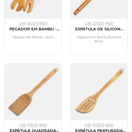
UB-18223-900
UB-12303-900
PEGADOR EM BAMBU -
ESPÁTULA DE SILICONE
UTILITY - 22 CM
BAMBU UTILITY
TAMANHO 30 CM
Pegador em Bambu 22cm.
Espátula em Bambu/Silicone
30cm.
UB-11303-900
UB-10303-900
ESPÁTULA QUADRADA
ESPÁTULA PERFURADA