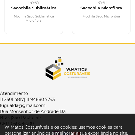
14767
13761
Sacochila Sublimática
Sacochila Microfibra
Microfibra
Mochila Saco Sublimática
Mochila Saco Microfibra
Microfibra.
Atendimento
11 2501 4817| 11 94680 7743
lugualda@gmail.com
Rua Monsenhor de Andrade,133
Brás |São Paulo |SP
CEP: 03008-000
W Matos Costuráveis e os cookies: usamos cookies para
personalizar anúncios e melhorar a sua experiência no site.