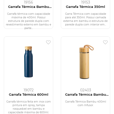
19156
19153
Garrafa Térmica Bambu
Garrafa Térmica 350ml
400ml
Garrafa térmica com capacidade
Garra Térmica com capacidade
máxima de 400ml. Possui
para até 350ml. Possui camada
estrutura de parede dupla com
externa em bambu e estrutura de
revestimento externo em bambu e
parede dupla com interior em...
parte...
19072
02403
Garrafa Térmica 600ml
Garrafa Térmica Bambu
400ml
Garrafa térmica feita em inox com
Garrafa Térmica Bambu 400ml
pintura em spray, tampa
com Infusor.
rosqueável em bambu e
capacidade máxima de 600ml.