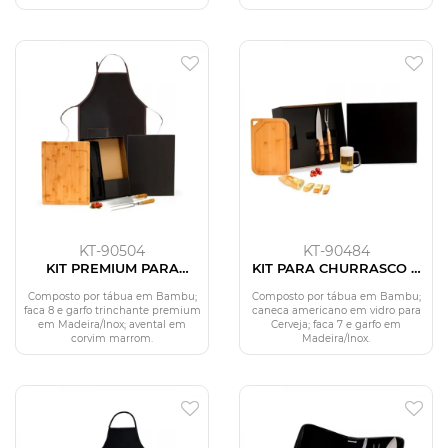
KT-90504
KT-90484
KIT PREMIUM PARA
KIT PARA CHURRASCO E
CHURRASCO - 4 PÇS
CERVEJA - 4 PÇS
Composto por tábua em Bambu;
Composto por tábua em Bambu;
faca 8 e garfo trinchante premium
caneca americano em vidro para
em Madeira/Inox; avental em
Cerveja; faca 7 e garfo em
corvim marrom.
Madeira/Inox.