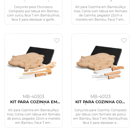
BAMBU / MADEIRA / INOX
BAMBU COM TÁBUA
- 4 PÇS
FORMATO GALINHA
Conjunto para Churrasco.
Kit para Cozinha em Bambu/Aço
Composto por tábua em Bambu
Inox; Conta com tábua em formato
com sulco; faca 7 em Bambu/Inox;
de Galinha, pegador 22cm e
faca 5 para desossar e garfo...
martelo em Bambu; Faca 7 em...
MB-40303
MB-40123
KIT PARA COZINHA EM
KIT PARA COZINHA COM
BAMBU COM TÁBUA
TÁBUA PORCO EM
FORMATO PORCO
BAMBU / MADEIRA / INOX
Kit para Cozinha em Bambu/Aço
Conjunto para Cozinha. Composto
- 4 PÇS
Inox; Conta com tábua em formato
por tábua com formato de porco
de porco, pegador 22cm e martelo
em Bambu; faca 7 em Bambu/Inox;
em Bambu; Faca 7 em...
faca 5 para desossar e...