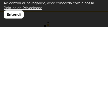
Ao continuar navegando, você concorda com a nossa
Política de Privacidade
Entendi
Atendimento
11 2501 4817| 11 94680 7743
lugualda@gmail.com
Rua Monsenhor de Andrade,133
Brás |São Paulo |SP
CEP: 03008-000
© W Matos Costuráveis 2026
W Matos Costuráveis
. Todos os direitos
Desenvolvimento por
A. Jung Soluções
reservados.