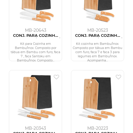
MB-20643
MB-20523
CONJ. PARA COZINHA
CONJ. PARA COZINHA
EM BAMBU / MADEIRA /
EM BAMBU / MADEIRA /
INOX OREGON - 4 PÇS
INOX OREGON - 4 PÇS
Kit para Cozinha em
Kit cozinha em Bambu/Inox.
Bambu/Inox. Composto por
Composto por tábua em Bambu
tábua em Bambu com furo; faca
com furo; faca 7 e faca 3 para
7 , faca Santoku em
legumes em Bambu/Inox.
Bambu/Inox. Composto...
Acompanha...
MB-20343
MB-20223