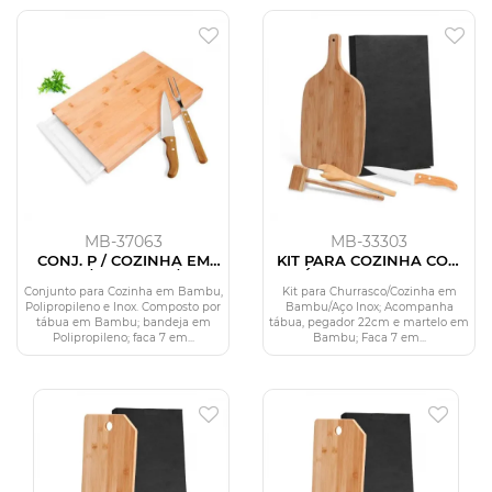
MB-37063
MB-33303
CONJ. P / COZINHA EM
KIT PARA COZINHA COM
BAMBU / MADEIRA / INOX
TÁBUA, PEGADOR E
/ POLIPROPILENO - 4 PÇS
MARTELO - 4 PÇS
Conjunto para Cozinha em Bambu,
Kit para Churrasco/Cozinha em
Polipropileno e Inox. Composto por
Bambu/Aço Inox; Acompanha
tábua em Bambu; bandeja em
tábua, pegador 22cm e martelo em
Polipropileno; faca 7 em...
Bambu; Faca 7 em...