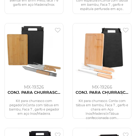
avental em Brim Preto; faca 7 e
com espátula.\nConta com tábua
garfo em aço Madeira/Inox.
em bambu; Faca 7 , garfo e
espátula perfurada em aço...
MX-19326
MX-19266
CONJ. PARA CHURRASCO
CONJ. PARA CHURRASCO
COM PEGADOR - 4 PÇS
EM BAMBU / INOX /
MADEIRA - 4 PÇS
Kit para churrasco com
Kit para churrasco. Conta com
pegador.\nConta com tábua em
tábua em bambu; Faca 7 , garfo e
bambu; Faca 7 , garfo e pegador
chaira em Aço
em aço Inox/Madeira.
Inox/Madeira.\nTábua
confeccionada com...