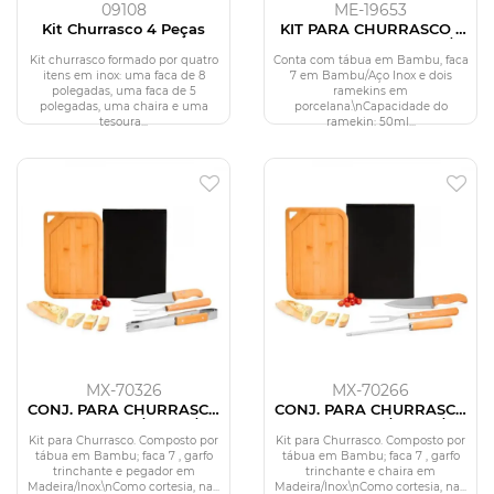
09108
ME-19653
Kit Churrasco 4 Peças
KIT PARA CHURRASCO /
PETISCO EM BAMBU /
PORCELANA - 4 PÇS
Kit churrasco formado por quatro
Conta com tábua em Bambu, faca
itens em inox: uma faca de 8
7 em Bambu/Aço Inox e dois
polegadas, uma faca de 5
ramekins em
polegadas, uma chaira e uma
porcelana.\nCapacidade do
tesoura...
ramekin: 50ml...
MX-70326
MX-70266
CONJ. PARA CHURRASCO
CONJ. PARA CHURRASCO
EM BAMBU / INOX /
EM BAMBU / INOX /
MADEIRA - 4 PÇS
MADEIRA - 4 PÇS
Kit para Churrasco. Composto por
Kit para Churrasco. Composto por
tábua em Bambu; faca 7 , garfo
tábua em Bambu; faca 7 , garfo
trinchante e pegador em
trinchante e chaira em
Madeira/Inox.\nComo cortesia, na...
Madeira/Inox.\nComo cortesia, na...