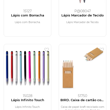
15127
P@08047
Lápis com Borracha
Lápis Marcador de Tecido
Lápis com Borracha.
Lápis Marcador de Tecido.
15028
51750
Lápis Infinito Touch
BIRD. Caixa de cartão com
6 mini lápis de cor
Lápis Infinito Touch.
Caixa de papel kraft reciclado com