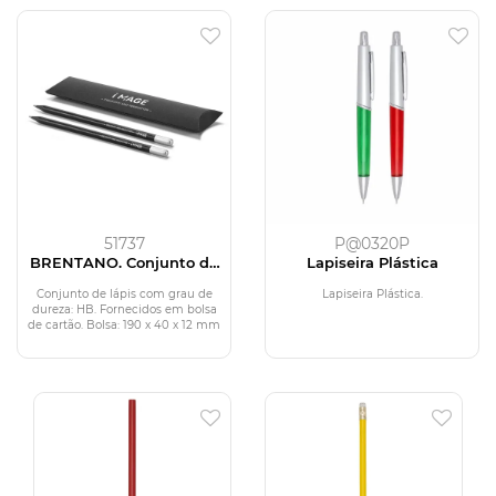
51737
P@0320P
BRENTANO. Conjunto de
Lapiseira Plástica
lápis
Conjunto de lápis com grau de
Lapiseira Plástica.
dureza: HB. Fornecidos em bolsa
de cartão. Bolsa: 190 x 40 x 12 mm