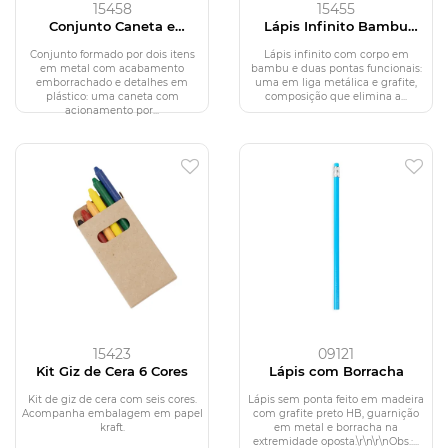
15458
15455
Conjunto Caneta e
Lápis Infinito Bambu
Lapiseira Metal
Multifuncional
Conjunto formado por dois itens
Lápis infinito com corpo em
em metal com acabamento
bambu e duas pontas funcionais:
emborrachado e detalhes em
uma em liga metálica e grafite,
plástico: uma caneta com
composição que elimina a...
acionamento por...
15423
09121
Kit Giz de Cera 6 Cores
Lápis com Borracha
Kit de giz de cera com seis cores.
Lápis sem ponta feito em madeira
Acompanha embalagem em papel
com grafite preto HB, guarnição
kraft.
em metal e borracha na
extremidade oposta.\r\n\r\nObs.:...