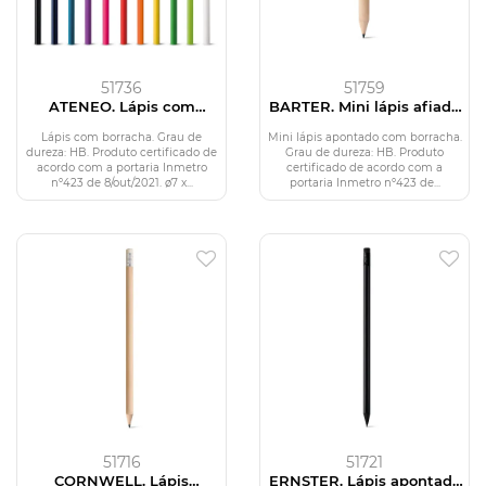
51736
51759
ATENEO. Lápis com
BARTER. Mini lápis afiado
borracha
com borracha
Lápis com borracha. Grau de
Mini lápis apontado com borracha.
dureza: HB. Produto certificado de
Grau de dureza: HB. Produto
acordo com a portaria Inmetro
certificado de acordo com a
nº423 de 8/out/2021. ø7 x...
portaria Inmetro nº423 de...
51716
51721
CORNWELL. Lápis
ERNSTER. Lápis apontado