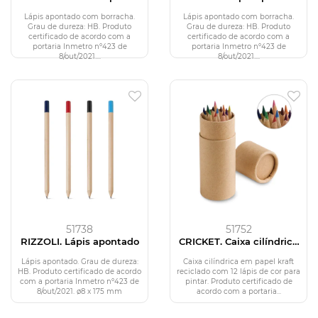
apontado com borracha
com borracha
Lápis apontado com borracha.
Lápis apontado com borracha.
Grau de dureza: HB. Produto
Grau de dureza: HB. Produto
certificado de acordo com a
certificado de acordo com a
portaria Inmetro nº423 de
portaria Inmetro nº423 de
8/out/2021....
8/out/2021....
51738
51752
RIZZOLI. Lápis apontado
CRICKET. Caixa cilíndrica
em papel kraft reciclado
com 12 lápis de cor
Lápis apontado. Grau de dureza:
Caixa cilíndrica em papel kraft
HB. Produto certificado de acordo
reciclado com 12 lápis de cor para
com a portaria Inmetro nº423 de
pintar. Produto certificado de
8/out/2021. ø8 x 175 mm
acordo com a portaria...