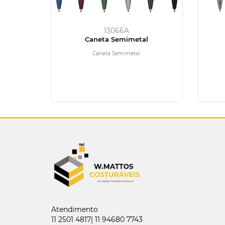
13066A
Caneta Semimetal
Caneta Semimetal.
Atendimento
11 2501 4817| 11 94680 7743