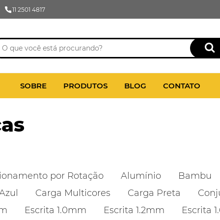
11 2501 4817
SOBRE
PRODUTOS
BLOG
CONTATO
cas
ionamento por Rotação
Alumínio
Bambu
Azul
Carga Multicores
Carga Preta
Conj
mm
Escrita 1.0mm
Escrita 1.2mm
Escrita 