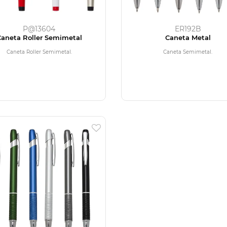
P@13604
ER192B
Caneta Roller Semimetal
Caneta Metal
Caneta Roller Semimetal.
Caneta Semimetal.