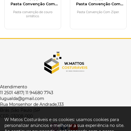
Pasta Convenção Com
Pasta Convenção Com
Calculadora
Zíper
Pasta convenção de couro
Pasta Convenção Com Zíper.
sintético.
Atendimento
11 2501 4817| 11 94680 7743
lugualda@gmail.com
Rua Monsenhor de Andrade,133
Brás |São Paulo |SP
CEP: 03008-000
W Matos Costuráveis e os cookies: usamos cookies para
personalizar anúncios e melhorar a sua experiência no site.