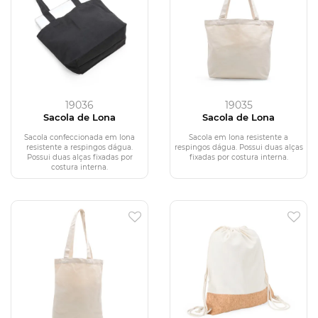
19036
19035
Sacola de Lona
Sacola de Lona
Sacola confeccionada em lona
Sacola em lona resistente a
resistente a respingos dágua.
respingos dágua. Possui duas alças
Possui duas alças fixadas por
fixadas por costura interna.
costura interna.