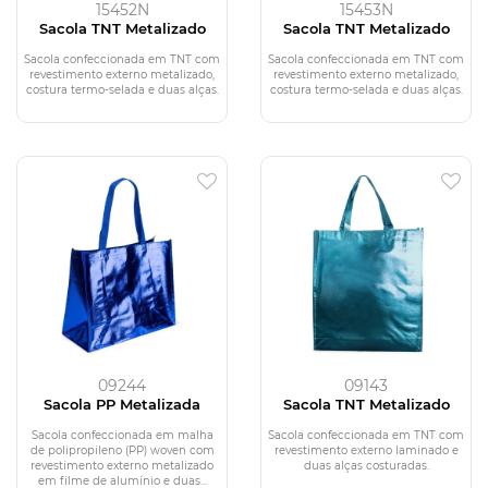
15452N
15453N
Sacola TNT Metalizado
Sacola TNT Metalizado
Sacola confeccionada em TNT com
Sacola confeccionada em TNT com
revestimento externo metalizado,
revestimento externo metalizado,
costura termo-selada e duas alças.
costura termo-selada e duas alças.
09244
09143
Sacola PP Metalizada
Sacola TNT Metalizado
Sacola confeccionada em malha
Sacola confeccionada em TNT com
de polipropileno (PP) woven com
revestimento externo laminado e
revestimento externo metalizado
duas alças costuradas.
em filme de alumínio e duas...