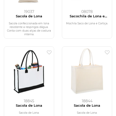
19037
08078
Sacola de Lona
Sacochila de Lona e
Cortiça
Sacola confeccionada em lona
Mochila Saco de Lona e Cortiça.
resistente a respingos dágua.
Conta com duas alças de costura
interna.
18845
18844
Sacola de Lona
Sacola de Lona
Sacola de Lona.
Sacola de Lona.