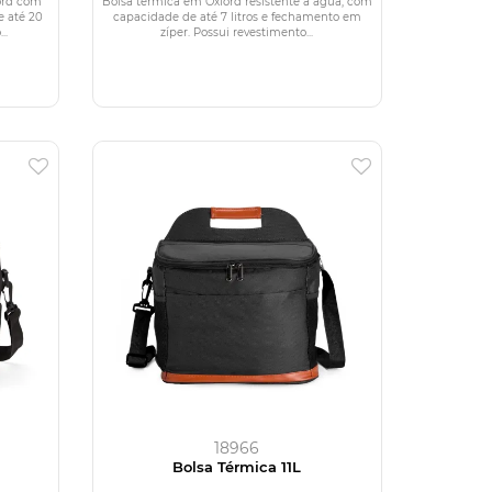
ord com
Bolsa térmica em Oxford resistente à água, com
e até 20
capacidade de até 7 litros e fechamento em
..
zíper. Possui revestimento...
18966
Bolsa Térmica 11L