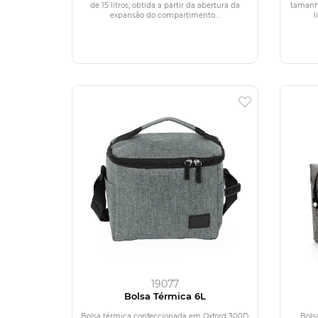
de 15 litros, obtida a partir da abertura da
tamanho
expansão do compartimento...
l
19077
Bolsa Térmica 6L
Bolsa térmica confeccionada em Oxford 300D
Bols