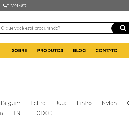
11 2501 4817
SOBRE
PRODUTOS
BLOG
CONTATO
Bagum
Feltro
Juta
Linho
Nylon
ca
TNT
TODOS