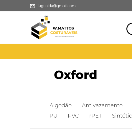
lugualda@gmail.com
Oxford
Algodão
Antivazamento
PU
PVC
rPET
Sintéti