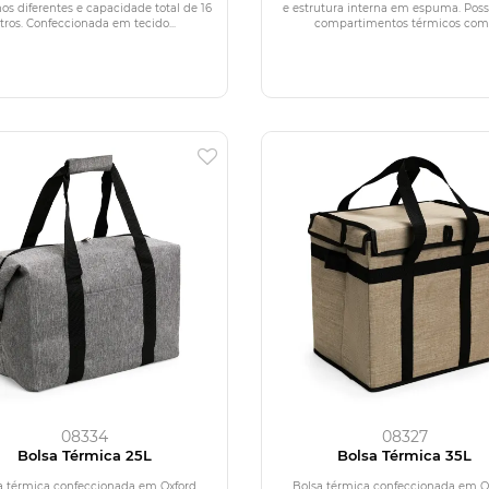
s diferentes e capacidade total de 16
e estrutura interna em espuma. Poss
itros. Confeccionada em tecido...
compartimentos térmicos com.
08334
08327
Bolsa Térmica 25L
Bolsa Térmica 35L
a térmica confeccionada em Oxford
Bolsa térmica confeccionada em O