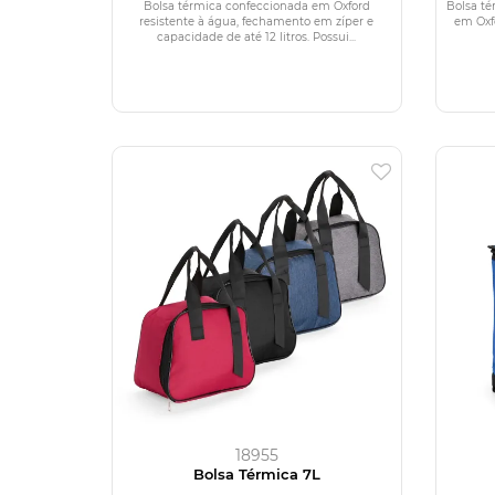
Bolsa térmica confeccionada em Oxford
Bolsa té
resistente à água, fechamento em zíper e
em Oxfo
capacidade de até 12 litros. Possui...
18955
Bolsa Térmica 7L