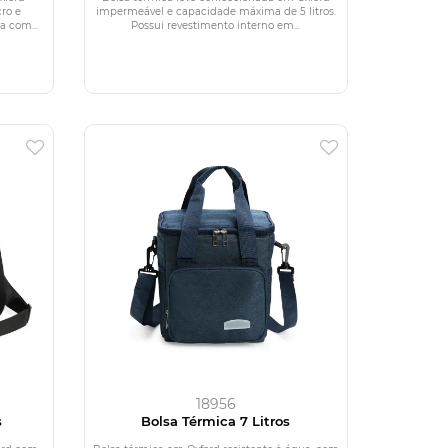
ro e
impermeável e capacidade máxima de 5 litros.
a com...
Possui revestimento interno em...
18956
s
Bolsa Térmica 7 Litros