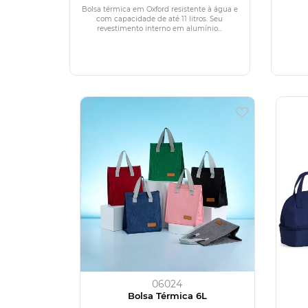
Bolsa térmica em Oxford resistente à água e
com capacidade de até 11 litros. Seu
revestimento interno em alumínio...
06024
Bolsa Térmica 6L