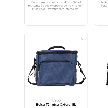
Bolsa térmica confeccionada em Oxford
Bolsa té
resistente à água e capacidade máxima de 7
Feita
litros. Possui revestimento interno em...
18965
Bolsa Térmica Oxford 11L