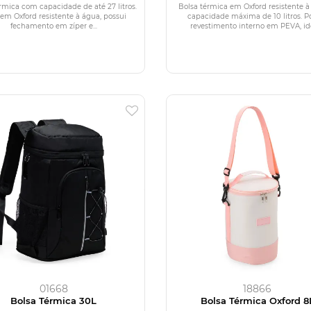
rmica com capacidade de até 27 litros.
Bolsa térmica em Oxford resistente à
 em Oxford resistente à água, possui
capacidade máxima de 10 litros. P
fechamento em zíper e...
revestimento interno em PEVA, idea
01668
18866
Bolsa Térmica 30L
Bolsa Térmica Oxford 8