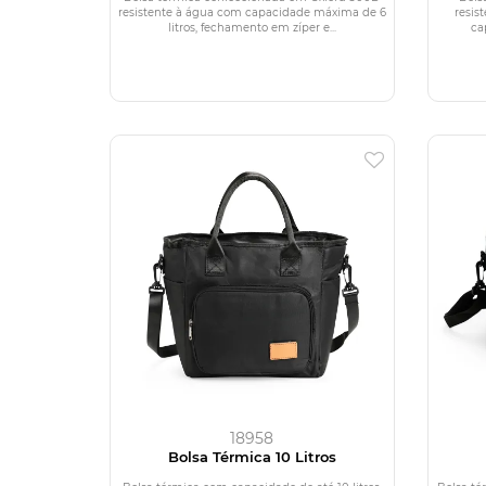
resistente à água com capacidade máxima de 6
resis
litros, fechamento em zíper e...
ca
18958
Bolsa Térmica 10 Litros