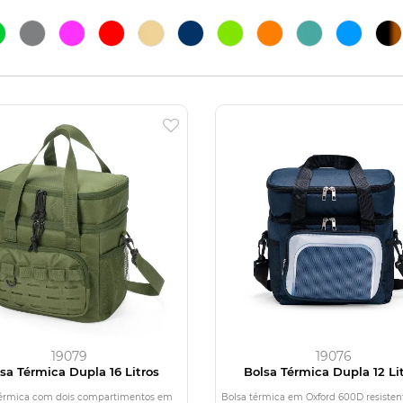
19079
19076
sa Térmica Dupla 16 Litros
Bolsa Térmica Dupla 12 Li
térmica com dois compartimentos em
Bolsa térmica em Oxford 600D resisten