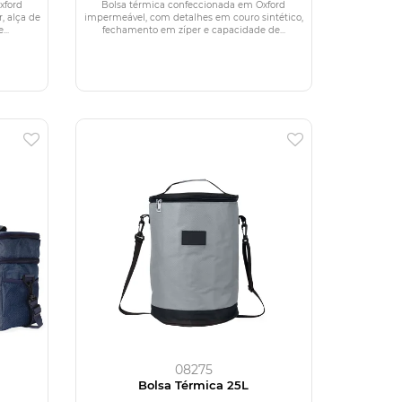
xford
Bolsa térmica confeccionada em Oxford
, alça de
impermeável, com detalhes em couro sintético,
..
fechamento em zíper e capacidade de...
08275
s
Bolsa Térmica 25L