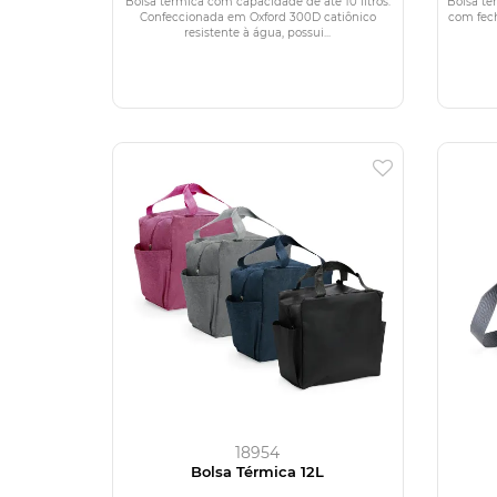
Bolsa térmica com capacidade de até 10 litros.
Bolsa té
Confeccionada em Oxford 300D catiônico
com fec
resistente à água, possui...
18954
Bolsa Térmica 12L