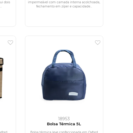
ui dois
impermeável com camada interna acolchoada,
..
fechamento em zíper e capacidade...
18953
Bolsa Térmica 5L
xford
Bolsa térmica leve confeccionada em Oxford