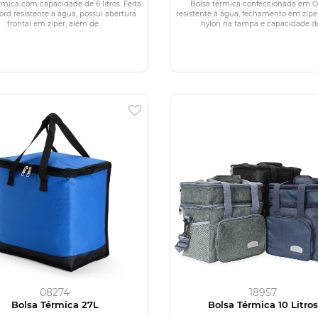
rmica com capacidade de 6 litros. Feita
Bolsa térmica confeccionada em O
rd resistente à água, possui abertura
resistente à água, fechamento em zíper
frontal em zíper, além de...
nylon na tampa e capacidade de.
08274
18957
Bolsa Térmica 27L
Bolsa Térmica 10 Litro