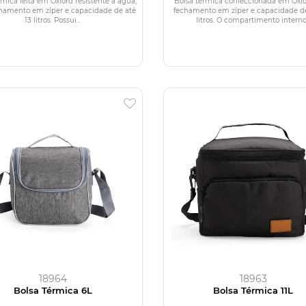
rmica feita em Oxford resistente à água,
Bolsa térmica confeccionada em Oxf
hamento em zíper e capacidade de até
fechamento em zíper e capacidade d
13 litros. Possui...
litros. O compartimento interno.
18964
18963
Bolsa Térmica 6L
Bolsa Térmica 11L