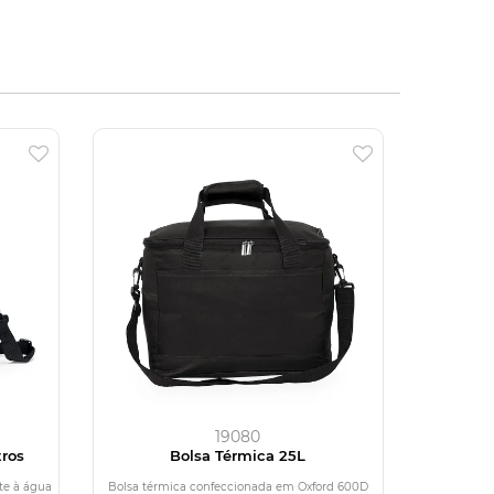
19080
tros
Bolsa Térmica 25L
te à água
Bolsa térmica confeccionada em Oxford 600D