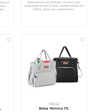
 água e
Bolsa térmica em formato cilíndrico com
ossui
capacidade de até 25 litros. Confeccionada em
l...
Oxford, conta com revestimento...
08042
L
Bolsa Térmica 17L