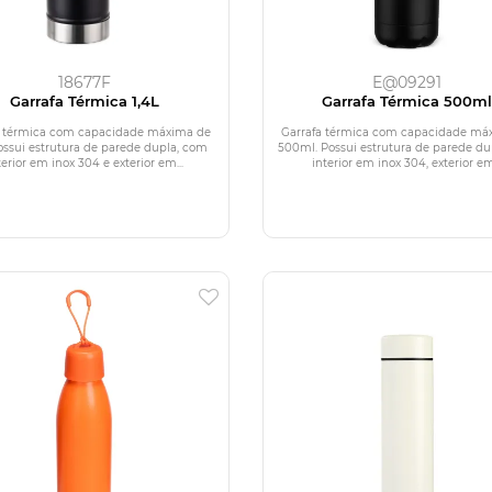
18677F
E@09291
Garrafa Térmica 1,4L
Garrafa Térmica 500m
a térmica com capacidade máxima de
Garrafa térmica com capacidade má
Possui estrutura de parede dupla, com
500ml. Possui estrutura de parede d
terior em inox 304 e exterior em...
interior em inox 304, exterior em.