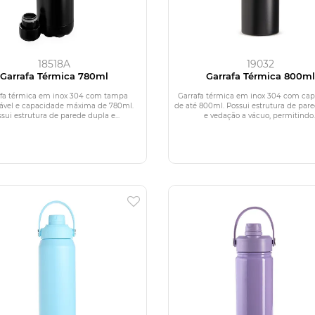
18518A
19032
Garrafa Térmica 780ml
Garrafa Térmica 800m
afa térmica em inox 304 com tampa
Garrafa térmica em inox 304 com ca
ável e capacidade máxima de 780ml.
de até 800ml. Possui estrutura de par
sui estrutura de parede dupla e...
e vedação a vácuo, permitindo..