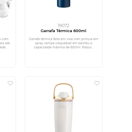
19072
Garrafa Térmica 600ml
04 com
Garrafa térmica feita em inox com pintura em
ara até
spray, tampa rosqueável em bambu e
de...
capacidade máxima de 600ml. Possui...