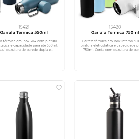
15421
15420
Garrafa Térmica 550ml
Garrafa Térmica 750ml
fa térmica em inox 304 com pintura
Garrafa térmica em inox interno 3
stática e capacidade para até 550ml.
pintura eletrostática e capacidade p
sui estrutura de parede dupla e...
750ml. Conta com estrutura de pare