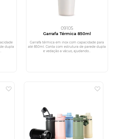
09105
l
Garrafa Térmica 850ml
pacidade
Garrafa térmica em inox com capacidade para
ede dupla
até 850ml. Conta com estrutura de parede dupla
.
e vedação a vácuo, ajudando...