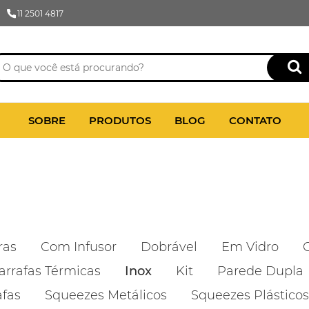
11 2501 4817
SOBRE
PRODUTOS
BLOG
CONTATO
ras
Com Infusor
Dobrável
Em Vidro
arrafas Térmicas
Inox
Kit
Parede Dupla
afas
Squeezes Metálicos
Squeezes Plásticos