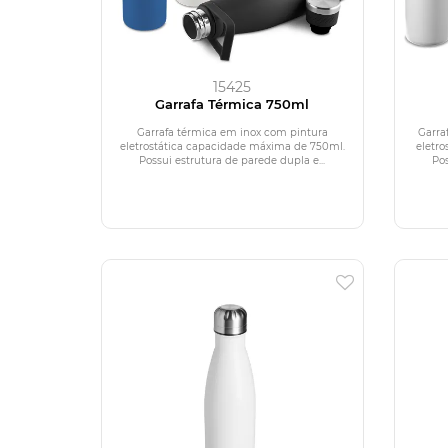
15425
Garrafa Térmica 750ml
Garrafa térmica em inox com pintura
Garra
eletrostática capacidade máxima de 750ml.
eletro
Possui estrutura de parede dupla e...
Pos