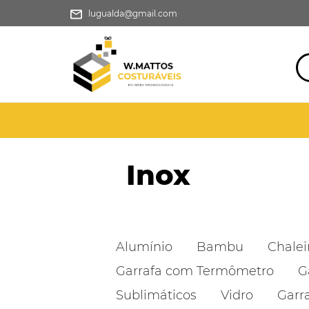
lugualda@gmail.com
Inox
Alumínio
Bambu
Chalei
Garrafa com Termômetro
G
Sublimáticos
Vidro
Garr