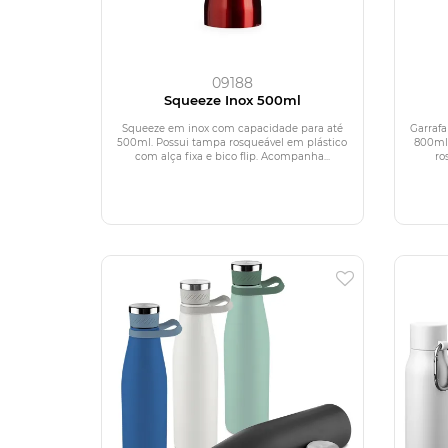
09188
Squeeze Inox 500ml
Squeeze em inox com capacidade para até
Garraf
500ml. Possui tampa rosqueável em plástico
800ml.
com alça fixa e bico flip. Acompanha...
ro