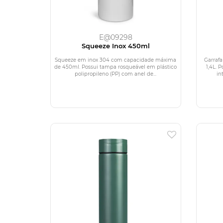
E@09298
Squeeze Inox 450ml
Squeeze em inox 304 com capacidade máxima
Garraf
de 450ml. Possui tampa rosqueável em plástico
1,4L. 
polipropileno (PP) com anel de...
in