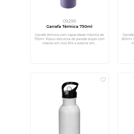
09299
Garrafa Térmica 750ml
Garrafa térmica com capacidade máxima de
Garraf
750ml. Possui estrutura de parede dupla com
600ml. 
interior em inox 304 e exterior em...
i