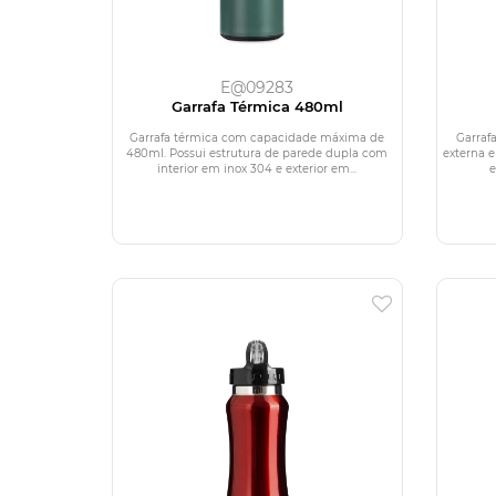
E@09283
Garrafa Térmica 480ml
Garrafa térmica com capacidade máxima de
Garraf
480ml. Possui estrutura de parede dupla com
externa e
interior em inox 304 e exterior em...
e