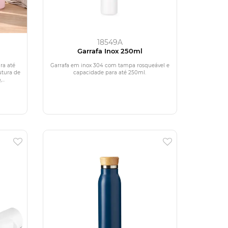
18549A
Garrafa Inox 250ml
ra até
Garrafa em inox 304 com tampa rosqueável e
utura de
capacidade para até 250ml.
..