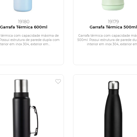
19180
19179
Garrafa Térmica 600ml
Garrafa Térmica 500m
a térmica com capacidade máxima de
Garrafa térmica com capacidade má
Possui estrutura de parede dupla com
500ml. Possui estrutura de parede d
nterior em inox 304, exterior em...
interior em inox 304, exterior em.