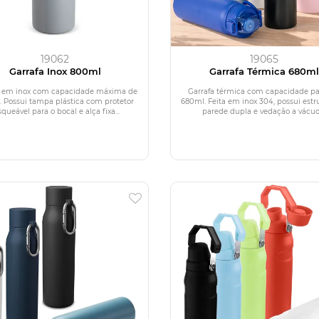
19062
19065
Garrafa Inox 800ml
Garrafa Térmica 680ml
a em inox com capacidade máxima de
Garrafa térmica com capacidade pa
 Possui tampa plástica com protetor
680ml. Feita em inox 304, possui estr
squeável para o bocal e alça fixa...
parede dupla e vedação a vácuo,.