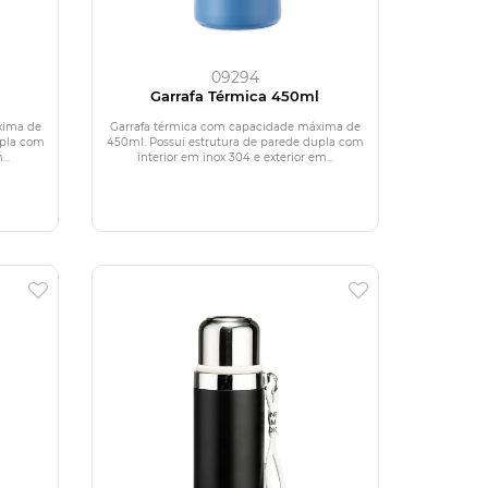
09294
l
Garrafa Térmica 450ml
xima de
Garrafa térmica com capacidade máxima de
upla com
450ml. Possui estrutura de parede dupla com
..
interior em inox 304 e exterior em...