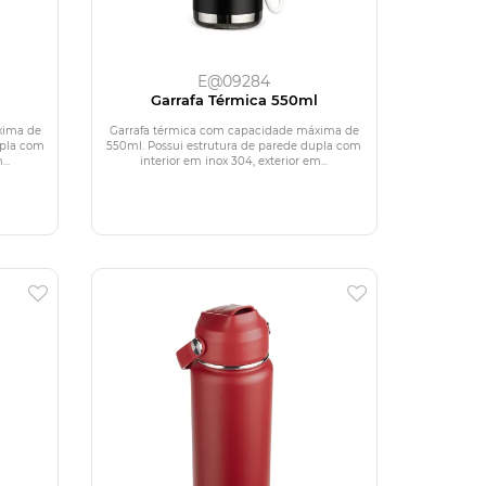
E@09284
l
Garrafa Térmica 550ml
xima de
Garrafa térmica com capacidade máxima de
upla com
550ml. Possui estrutura de parede dupla com
..
interior em inox 304, exterior em...