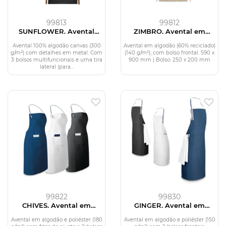
99813
99812
SUNFLOWER. Avental
ZIMBRO. Avental em
100% algodão canvas (300
algodão 60% reciclado
g/m²)
(140g/m²)
Avental 100% algodão canvas (300
Avental em algodão (60% reciclado)
g/m²) com detalhes em metal. Com
(140 g/m²), com bolso frontal. 590 x
3 bolsos multifuncionais e uma tira
900 mm | Bolso: 250 x 200 mm
lateral (para...
99822
99830
CHIVES. Avental em
GINGER. Avental em
algodão e poliéster (180
algodão e poliéster (150
g/m²)
g/m²)
Avental em algodão e poliéster (180
Avental em algodão e poliéster (150