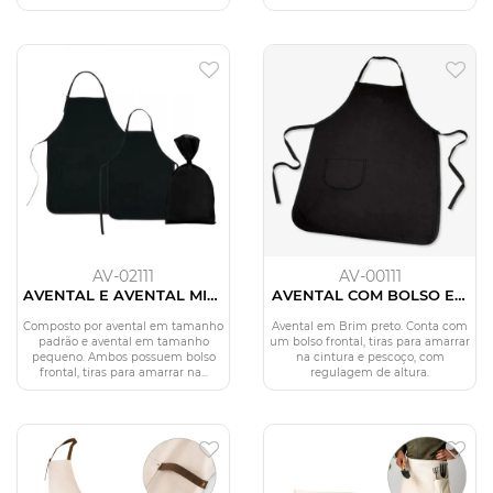
AV-02111
AV-00111
AVENTAL E AVENTAL MINI
AVENTAL COM BOLSO EM
EM BRIM PRETO - 2 PÇS
BRIM PRETO
Composto por avental em tamanho
Avental em Brim preto. Conta com
padrão e avental em tamanho
um bolso frontal, tiras para amarrar
pequeno. Ambos possuem bolso
na cintura e pescoço, com
frontal, tiras para amarrar na...
regulagem de altura.