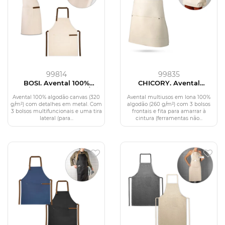
99814
99835
BOSI. Avental 100%
CHICORY. Avental
algodão canvas (320 g/m²)
multiusos em lona 100%
algodão (260 g/m²)
Avental 100% algodão canvas (320
Avental multiusos em lona 100%
g/m²) com detalhes em metal. Com
algodão (260 g/m²) com 3 bolsos
3 bolsos multifuncionais e uma tira
frontais e fita para amarrar à
lateral (para...
cintura (ferramentas não...