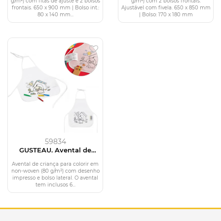
g/m²) com fitas de ajuste e 2 bolsos
g/m²) com 2 bolsos frontais.
frontais. 650 x 900 mm | Bolso int.:
Ajustável com fivela. 650 x 850 mm
80 x 140 mm...
| Bolso: 170 x 180 mm
59834
GUSTEAU. Avental de
criança para colorir em
non-woven (80 g/m²)
Avental de criança para colorir em
non-woven (80 g/m²) com desenho
impresso e bolso lateral. O avental
tem inclusos 6...