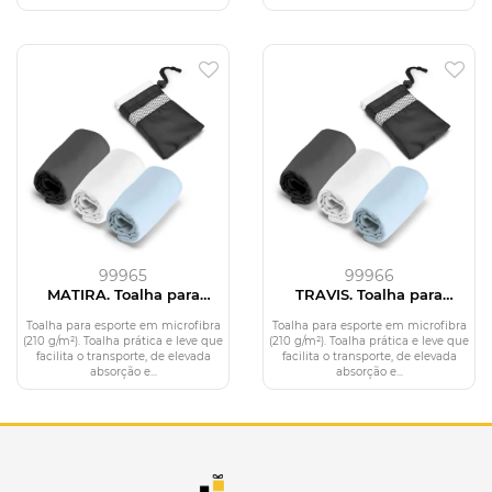
99965
99966
MATIRA. Toalha para
TRAVIS. Toalha para
esporte em microfibra
esporte em microfibra
(210 g/m²)
(210 g/m²)
Toalha para esporte em microfibra
Toalha para esporte em microfibra
(210 g/m²). Toalha prática e leve que
(210 g/m²). Toalha prática e leve que
facilita o transporte, de elevada
facilita o transporte, de elevada
absorção e...
absorção e...