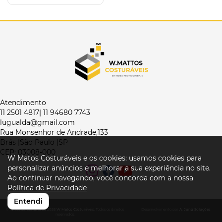
Atendimento
11 2501 4817| 11 94680 7743
lugualda@gmail.com
Rua Monsenhor de Andrade,133
Brás |São Paulo |SP
CEP: 03008-000
W Matos Costuráveis e os cookies: usamos cookies para
personalizar anúncios e melhorar a sua experiência no site.
Ao continuar navegando, você concorda com a nossa
Política de Privacidade
Entendi
© W Matos Costuráveis 2026
W Matos Costuráveis
. Todos os direitos
Desenvolvimento por
A. Jung Soluções
reservados.