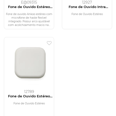
E@09315
12927
Fone de Ouvido Estéreo
Fone de Ouvido Intra
com Microfone
Auricular com Estojo
Fone de ouvido Ankoo estéreo com
Fone de Ouvido Estéreo
microfone de haste flexível
integrado. Possui arco ajustável
com acolchoamento macio na...
12789
Fone de Ouvido Estéreo
com Microfone
Fone de Ouvido Estéreo