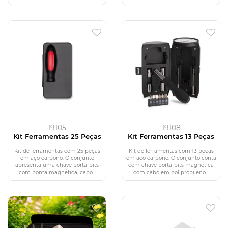
19105
19108
Kit Ferramentas 25 Peças
Kit Ferramentas 13 Peças
Kit de ferramentas com 25 peças
Kit de ferramentas com 13 peças
em aço carbono. O conjunto
em aço carbono. O conjunto conta
apresenta uma chave porta-bits
com chave porta-bits magnética
com ponta magnética, cabo...
com cabo em polipropileno...