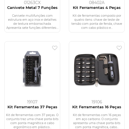
01263CX
08402A
Canivete Metal 7 Funções
Kit Ferramentas 4 Peças
Canivete multifunções com
Kit de ferramentas composto por
estrutura em aço inox e detalhes
quatro itens: chave de teste de
de textura emborrachada.
tensão com ponta de fenda, chave
Apresenta sete funções diferentes:...
com cabo plástico e...
19107
19106
Kit Ferramentas 37 Peças
Kit Ferramentas 16 Peças
Kit de ferramentas com 37 peças. O
Kit de ferramentas com 16 peças
conjunto traz uma chave porta-bits
em aço carbono. O conjunto
com ponta magnética e cabo
apresenta uma chave porta-bits
ergonômico em plástico...
com ponta magnética, cabo...