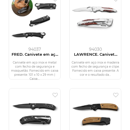
94037
94030
FRED. Canivete em aço
LAWRENCE. Canivete
inox e metal com fecho
em aço inox e madeira
de segurança
com fecho de
Canivete em aço inox e metal
Canivete em aço inox e madeira
segurança
com fecho de segurança e
com fecho de segurança e clipe.
mosquetão. Fornecido em caixa
Fornecido em caixa presente. A
presente. 101 x 10 x 29 mm |
cor e o resultado da...
Caixa:...