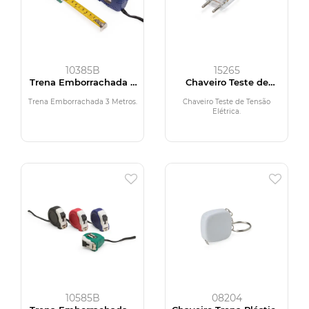
10385B
15265
Trena Emborrachada 3
Chaveiro Teste de
Metros
Tensão Elétrica
Trena Emborrachada 3 Metros.
Chaveiro Teste de Tensão
Elétrica.
10585B
08204