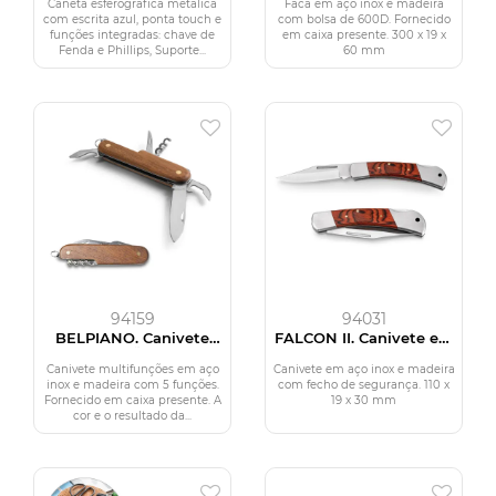
Caneta esferográfica metálica
Faca em aço inox e madeira
com escrita azul, ponta touch e
com bolsa de 600D. Fornecido
funções integradas: chave de
em caixa presente. 300 x 19 x
Fenda e Phillips, Suporte...
60 mm
94159
94031
BELPIANO. Canivete
FALCON II. Canivete em
multifunções com 5
aço inox e madeira
funções em aço inox e
Canivete multifunções em aço
Canivete em aço inox e madeira
madeira
inox e madeira com 5 funções.
com fecho de segurança. 110 x
Fornecido em caixa presente. A
19 x 30 mm
cor e o resultado da...