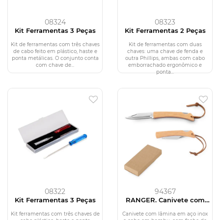
08324
08323
Kit Ferramentas 3 Peças
Kit Ferramentas 2 Peças
Kit de ferramentas com três chaves
Kit de ferramentas com duas
de cabo feito em plástico, haste e
chaves: uma chave de fenda e
ponta metálicas. O conjunto conta
outra Phillips, ambas com cabo
com chave de...
emborrachado ergonômico e
ponta...
08322
94367
Kit Ferramentas 3 Peças
RANGER. Canivete com
lâmina metálica em aço
inox e cabo em bambu
Kit ferramentas com três chaves de
Canivete com lâmina em aço inox