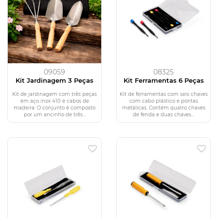
09059
08325
Kit Jardinagem 3 Peças
Kit Ferramentas 6 Peças
Kit de jardinagem com três peças
Kit de ferramentas com seis chaves
em aço inox 410 e cabos de
com cabo plástico e pontas
madeira. O conjunto é composto
metálicas. Contém quatro chaves
por um ancinho de três...
de fenda e duas chaves...