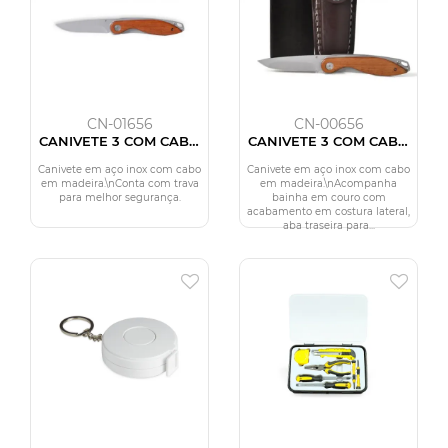
CN-01656
CN-00656
CANIVETE 3 COM CABO
CANIVETE 3 COM CABO
DE MADEIRA
EM MADEIRA E BAINHA
EM COURO
Canivete em aço inox com cabo
Canivete em aço inox com cabo
em madeira.\nConta com trava
em madeira.\nAcompanha
para melhor segurança.
bainha em couro com
acabamento em costura lateral,
aba traseira para...