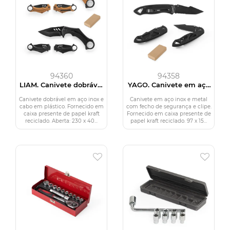
94360
94358
LIAM. Canivete dobrável
YAGO. Canivete em aço
em aço inox e cabo em
inox e metal com fecho
plástico
de segurança
Canivete dobrável em aço inox e
Canivete em aço inox e metal
cabo em plástico. Fornecido em
com fecho de segurança e clipe.
caixa presente de papel kraft
Fornecido em caixa presente de
reciclado. Aberta: 230 x 40...
papel kraft reciclado. 97 x 15...