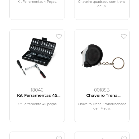
Kit Ferramentas 4 Peças.
Chaveiro quadrado com trena
de 1,5.
18046
00185B
Kit Ferramentas 45
Chaveiro Trena
peças
Emborrachada de 1
Metro
Kit Ferramenta 45 peças.
Chaveiro Trena Emborrachada
de 1 Metro.