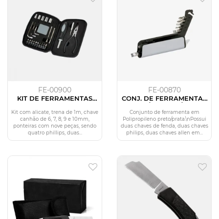
FE-00900
FE-00870
KIT DE FERRAMENTAS
CONJ. DE FERRAMENTAS
MULTI - CHAVES - 24 PÇS
FENDA / PHILIPS / ALLEN
- 7 PÇS
Kit com alicate, trena de 1m, chave
Conjunto de ferramenta em
canhão de 6, 7, 8, 9 e 10mm,
Polipropileno preto/prata.\nPossui
ponteiras com nove peças, sendo
duas chaves de fenda, duas chaves
quatro phillips, duas...
philips, duas chaves allen em...