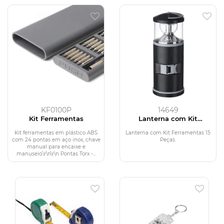
KF0100P
14649
Kit Ferramentas
Lanterna com Kit
Ferramentas 15 Peças
Kit ferramentas em plástico ABS
Lanterna com Kit Ferramentas 15
com 24 pontas em aço inox, chave
Peças.
manual para encaixe e
manuseio.\r\n\r\n Pontas Torx -...