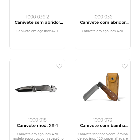
1000 036 2
1000 036
Canivete sem abridor
Canivete com abridor
mod. XR-4
mod. XR-4
Canivete em aço inox 420.
Canivete em aço inox 420.
1000 018
1000 073
Canivete mod. XR-1
Canivete com bainha
mod. XR-5
Canivete em aço inox 420
Canivete fabricado com lâmina
modelo esportivo, com acessório
de aço inox 420, super afiada, e