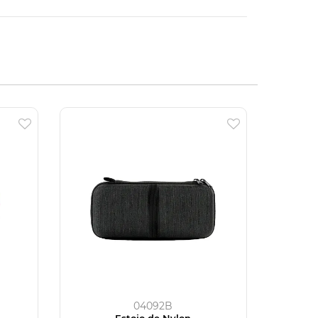
04092B
Estojo de Nylon