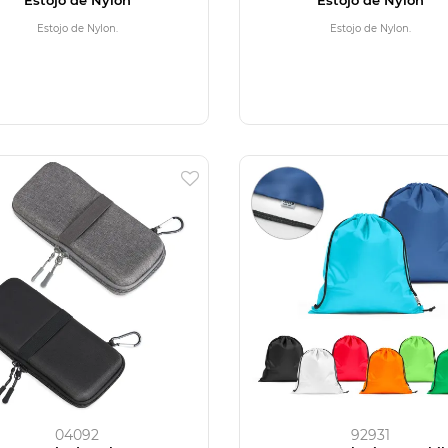
Estojo de Nylon.
Estojo de Nylon.
04092
92931