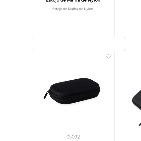
Estojo de Malha de Nylon.
05092