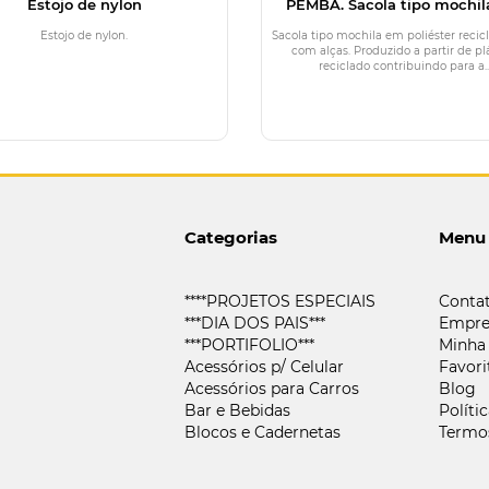
Estojo de nylon
PEMBA. Sacola tipo mochi
poliéster reciclado 190T, prod
partir de plástico recicl
Estojo de nylon.
Sacola tipo mochila em poliéster recic
com alças. Produzido a partir de pl
reciclado contribuindo para a..
Categorias
Menu
****PROJETOS ESPECIAIS
Conta
***DIA DOS PAIS***
Empre
***PORTIFOLIO***
Minha
Acessórios p/ Celular
Favori
Acessórios para Carros
Blog
Bar e Bebidas
Políti
Blocos e Cadernetas
Termo