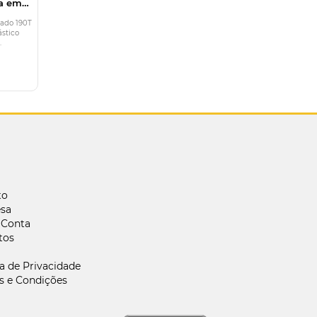
la em
uzida a
ado
lado 190T
ástico
.
to
sa
 Conta
tos
ca de Privacidade
s e Condições