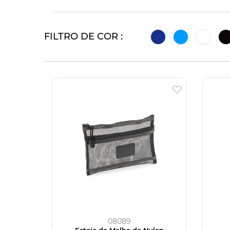
FILTRO DE COR :
08089
Estojo de Malha de Nylon