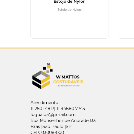
Estojo de Nylon
Estojo de Nylon.
Atendimento
11 2501 4817| 11 94680 7743
lugualda@gmail.com
Rua Monsenhor de Andrade,133
Brás |São Paulo |SP
CEP: 03008-000