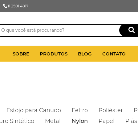
11 2501 4817
SOBRE
PRODUTOS
BLOG
CONTATO
Estojo para Canudo
Feltro
Poliéster
P
uro Sintético
Metal
Nylon
Papel
Plás