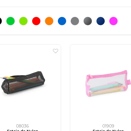
08036
01909
Estojo de Nylon
Estojo de Nylon