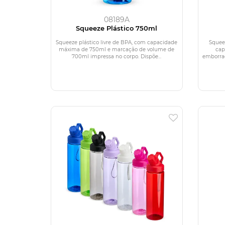
08189A
Squeeze Plástico 750ml
Squeeze plástico livre de BPA, com capacidade
Squee
máxima de 750ml e marcação de volume de
cap
700ml impressa no corpo. Dispõe...
emborrac