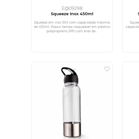
E@09298
Squeeze Inox 450ml
Squeeze em inox 304 com capacidade máxima
Squee
de 450ml. Possui tampa rosqueável em plástico
capacid
polipropileno (PP) com anel de...