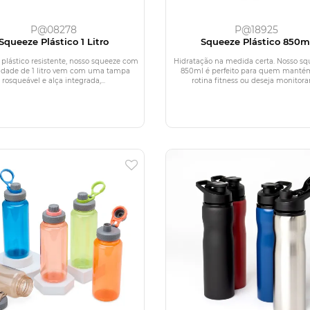
P@08278
P@18925
Squeeze Plástico 1 Litro
Squeeze Plástico 850m
 plástico resistente, nosso squeeze com
Hidratação na medida certa. Nosso sq
idade de 1 litro vem com uma tampa
850ml é perfeito para quem mant
rosqueável e alça integrada,...
rotina fitness ou deseja monitorar 