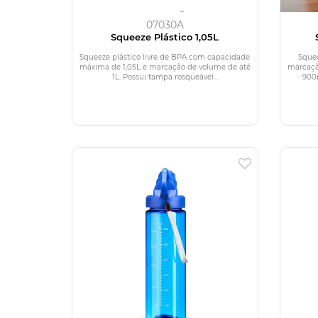
07030A
Squeeze Plástico 1,05L
Squeeze plástico livre de BPA com capacidade
Squee
máxima de 1,05L e marcação de volume de até
marcaçã
1L. Possui tampa rosqueável...
900m