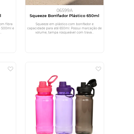
06599A
l
Squeeze Borrifador Plástico 650ml
com fibra
Squeeze em plástico com borrifador e
e 500ml e
capacidade para até 650ml. Possui marcação de
.
volume, tampa rosqueável com trava...