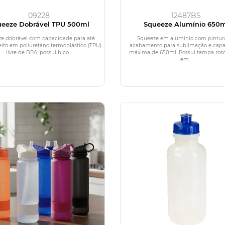
09228
12487BS
ueeze Dobrável TPU 500ml
Squeeze Alumínio 650m
e dobrável com capacidade para até
Squeeze em alumínio com pintur
eito em poliuretano termoplástico (TPU)
acabamento para sublimação e cap
livre de BPA, possui bico...
máxima de 650ml. Possui tampa ros
em...