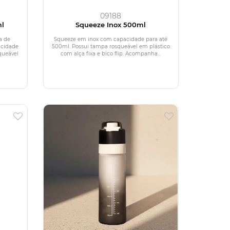
09188
l
Squeeze Inox 500ml
a de
Squeeze em inox com capacidade para até
acidade
500ml. Possui tampa rosqueável em plástico
queável
com alça fixa e bico flip. Acompanha...