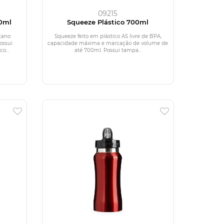
09215
0ml
Squeeze Plástico 700ml
tano
Squeeze feito em plástico AS livre de BPA,
ossui
capacidade máxima e marcação de volume de
o...
até 700ml. Possui tampa...