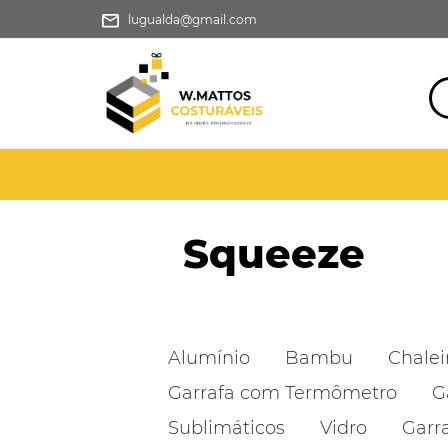
lugualda@gmail.com
Squeeze
Alumínio
Bambu
Chalei
Garrafa com Termômetro
G
Sublimáticos
Vidro
Garr