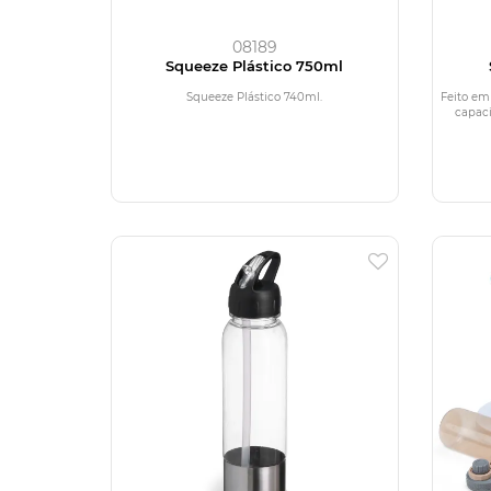
08189
Squeeze Plástico 750ml
Squeeze Plástico 740ml.
Feito em
capac