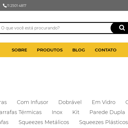
11 2501 4817
SOBRE
PRODUTOS
BLOG
CONTATO
ras
Com Infusor
Dobrável
Em Vidro
arrafas Térmicas
Inox
Kit
Parede Dupla
afas
Squeezes Metálicos
Squeezes Plásticos