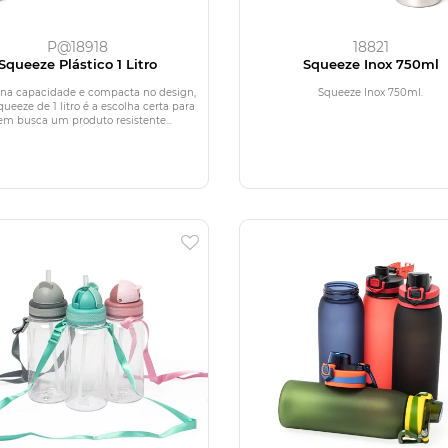
P@18918
18821
Squeeze Plástico 1 Litro
Squeeze Inox 750ml
na capacidade e compacta no design,
Squeeze Inox 750ml.
ueeze de 1 litro é a escolha certa para
m busca um produto resistente...