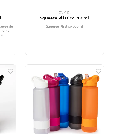
02416
l
Squeeze Plástico 700ml
ueeze de
Squeeze Plástico 700ml
ém uma
a...