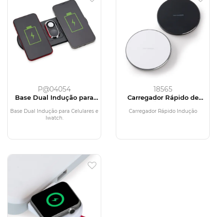
P@04054
18565
Base Dual Indução para
Carregador Rápido de
Celulares e Iwatch
Indução Redondo
Base Dual Indução para Celulares e
Carregador Rápido Indução
Iwatch.