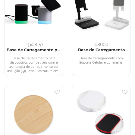
P@08157
08000
Base de Carregamento por
Base de Carregamento
Indução
com Suporte Celular e
Luminária
Base de carregamento para
Base de Carregamento com
dispositivos compatíveis com a
Suporte Celular e Luminária.
tecnologia de carregamento por
indução (QI). Possui estrutura em...