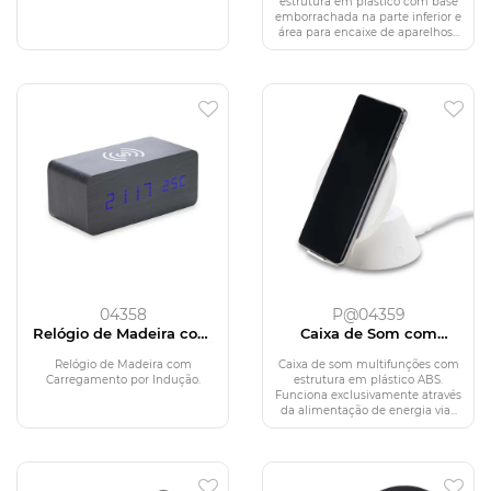
estrutura em plástico com base
emborrachada na parte inferior e
área para encaixe de aparelhos...
04358
P@04359
Relógio de Madeira com
Caixa de Som com
Carregamento por Indução
Carregador por Indução
Relógio de Madeira com
Caixa de som multifunções com
Carregamento por Indução.
estrutura em plástico ABS.
Funciona exclusivamente através
da alimentação de energia via...