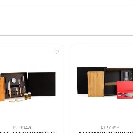
KT-90426
KT-9019Y
ARA CHURRASCO COM COPOS
KIT CHURRASCO COM CA