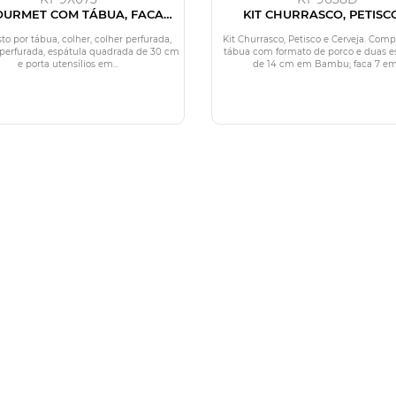
OURMET COM TÁBUA, FACAS,
KIT CHURRASCO, PETISC
COLHERES - 13 PÇS
CERVEJA - 11 PÇS
o por tábua, colher, colher perfurada,
Kit Churrasco, Petisco e Cerveja. Comp
 perfurada, espátula quadrada de 30 cm
tábua com formato de porco e duas e
e porta utensílios em...
de 14 cm em Bambu; faca 7 em.