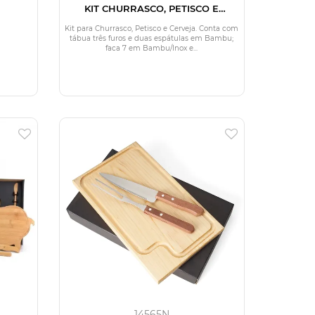
KIT CHURRASCO, PETISCO E
CERVEJA - 11 PÇS
Kit para Churrasco, Petisco e Cerveja. Conta com
tábua três furos e duas espátulas em Bambu;
faca 7 em Bambu/Inox e...
14565N