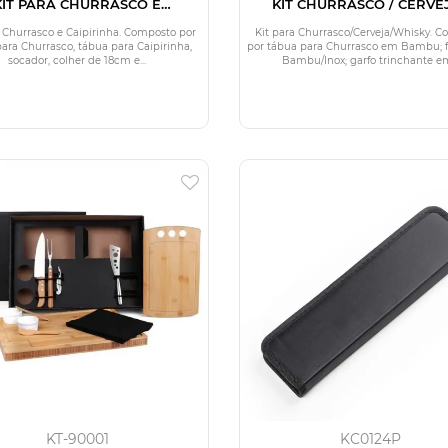
KIT PARA CHURRASCO E
KIT CHURRASCO / CERVEJ
CAIPIRINHA - 9 PÇS
WHISKY - 5 PÇS
a Churrasco e Caipirinha. Composto por
Kit para Churrasco/Cerveja/Whisky. 
ara Churrasco, tábua para Caipirinha,
por tábua para Churrasco em Bambu; 
socador, colher de 18cm e...
Bambu/Inox; garfo trinchante em
KT-90001
KC0124P