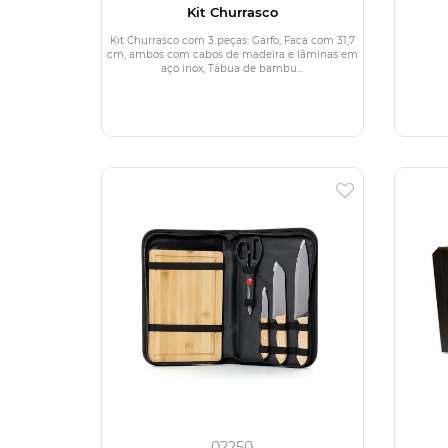
Kit Churrasco
Kit Churrasco com 3 peças: Garfo, Faca com 31,7
cm, ambos com cabos de madeira e lâminas em
aço inox, Tábua de bambu...
02250