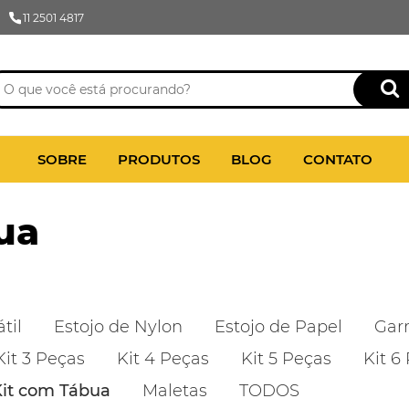
11 2501 4817
SOBRE
PRODUTOS
BLOG
CONTATO
ua
til
Estojo de Nylon
Estojo de Papel
Gar
Kit 3 Peças
Kit 4 Peças
Kit 5 Peças
Kit 6
it com Tábua
Maletas
TODOS