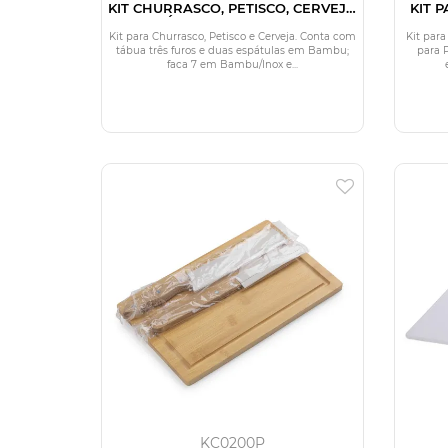
KIT CHURRASCO, PETISCO, CERVEJA
KIT 
E TÁBUA 3 FUROS - 11 PÇS
Kit para Churrasco, Petisco e Cerveja. Conta com
Kit par
tábua três furos e duas espátulas em Bambu;
para 
faca 7 em Bambu/Inox e...
KC0200P