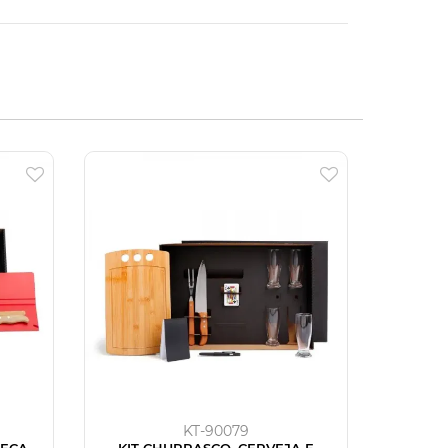
KT-90079
NECA
KIT CHURRASCO, CERVEJA E