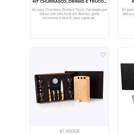
KIT CHURRASCO, DRINKS E TRUCO -
12 PÇS - C/ JOGO DE BARALHO
Kit para Churrasco, Drinks e Truco. Composto por
Kit par
tábua com três furos em Bambu; garfo
tábua p
trinchante e faca 8 ; dois copos de...
KT-90008