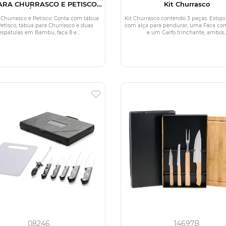
PARA CHURRASCO E PETISCO
Kit Churrasco
COM 2 TÁBUAS - 11 PÇS
a Churrasco e Petisco. Conta com tábua
Kit Churrasco contendo 3 peças: Estojo
Petisco, tábua para Churrasco e duas
com alça para pendurar, uma Faca co
espátulas em Bambu; faca 8 e...
e um Garfo trinchante, ambos..
08246
14697B