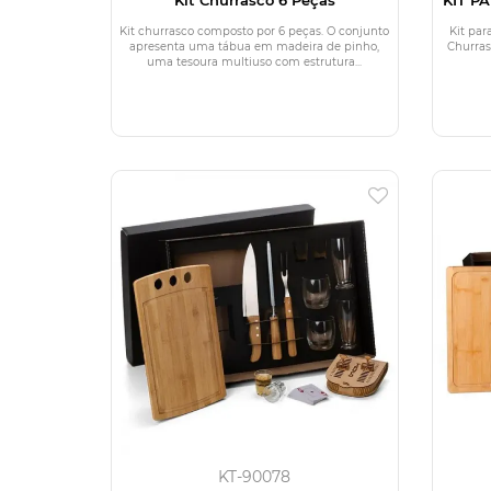
Kit churrasco composto por 6 peças. O conjunto
Kit par
apresenta uma tábua em madeira de pinho,
Churras
uma tesoura multiuso com estrutura...
KT-90078