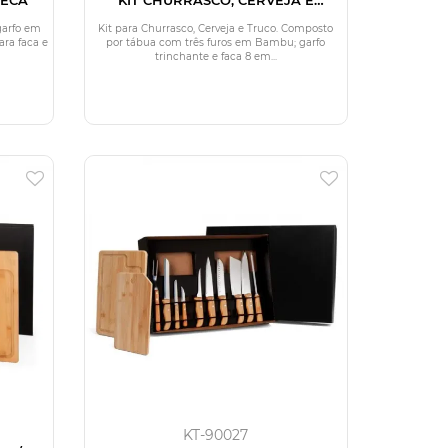
BARALHO
garfo em
Kit para Churrasco, Cerveja e Truco. Composto
ara faca e
por tábua com três furos em Bambu; garfo
trinchante e faca 8 em...
KT-90027