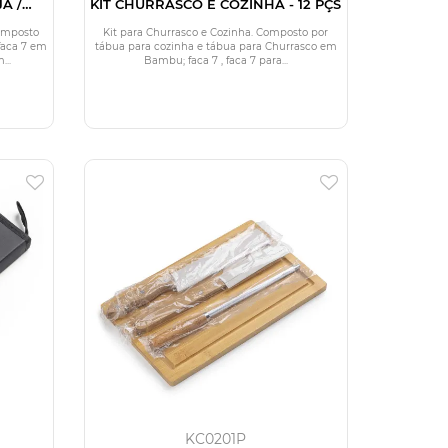
A /
KIT CHURRASCO E COZINHA - 12 PÇS
Composto
Kit para Churrasco e Cozinha. Composto por
faca 7 em
tábua para cozinha e tábua para Churrasco em
...
Bambu; faca 7 , faca 7 para...
KC0201P