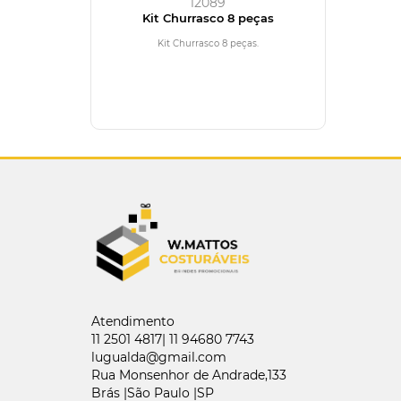
12089
Kit Churrasco 8 peças
Kit Churrasco 8 peças.
Atendimento
11 2501 4817| 11 94680 7743
lugualda@gmail.com
Rua Monsenhor de Andrade,133
Brás |São Paulo |SP