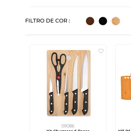
FILTRO DE COR :
09086
Kit Churrasco 6 Peças
KIT P