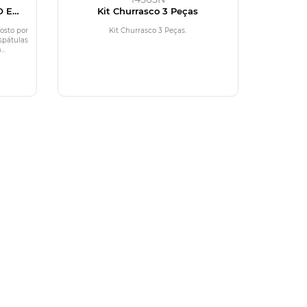
O E
Kit Churrasco 3 Peças
osto por
Kit Churrasco 3 Peças.
spátulas
..