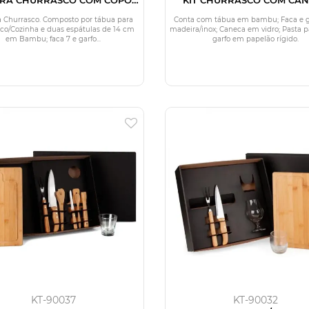
AMERICANOS - 11 PÇS
a Churrasco. Composto por tábua para
Conta com tábua em bambu; Faca e 
co/Cozinha e duas espátulas de 14 cm
madeira/inox; Caneca em vidro; Pasta p
em Bambu; faca 7 e garfo...
garfo em papelão rígido.
KT-90037
KT-90032