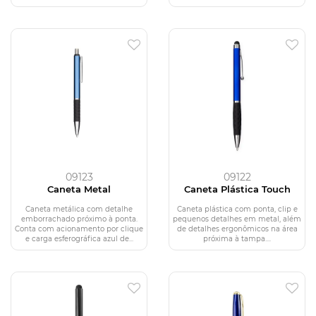
09123
09122
Caneta Metal
Caneta Plástica Touch
Caneta metálica com detalhe
Caneta plástica com ponta, clip e
emborrachado próximo à ponta.
pequenos detalhes em metal, além
Conta com acionamento por clique
de detalhes ergonômicos na área
e carga esferográfica azul de...
próxima à tampa....