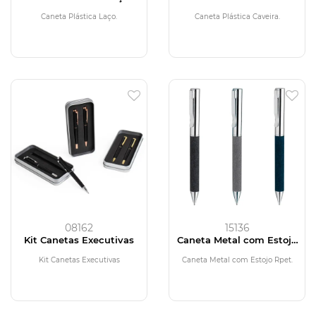
Caneta Plástica Laço.
Caneta Plástica Caveira.
08162
15136
Kit Canetas Executivas
Caneta Metal com Estojo
Rpet
Kit Canetas Executivas
Caneta Metal com Estojo Rpet.