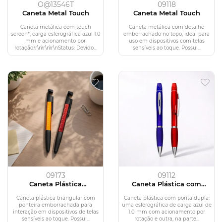
O@13546T
09118
Caneta Metal Touch
Caneta Metal Touch
Caneta metálica com touch
Caneta metálica com detalhe
screen*, carga esferográfica azul 1.0
emborrachado no topo, ideal para
mm e acionamento por
uso em dispositivos com telas
rotação.\r\n\r\n\r\nStatus: Devido...
sensíveis ao toque. Possui...
09173
09112
Caneta Plástica
Caneta Plástica com
Multifunções
Marca-Texto
Caneta plástica triangular com
Caneta plástica com ponta dupla:
ponteira emborrachada para
uma esferográfica de carga azul de
interação em dispositivos de telas
1.0 mm com acionamento por
sensíveis ao toque. Possui...
rotação e outra, na parte...