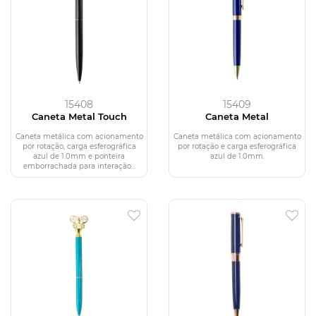
15408
15409
Caneta Metal Touch
Caneta Metal
Caneta metálica com acionamento
Caneta metálica com acionamento
por rotação, carga esferográfica
por rotação e carga esferográfica
azul de 1.0mm e ponteira
azul de 1.0mm.
emborrachada para interação...