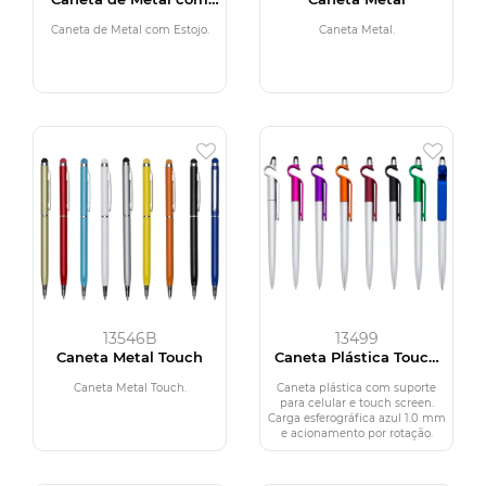
Estojo
Caneta de Metal com Estojo.
Caneta Metal.
13546B
13499
Caneta Metal Touch
Caneta Plástica Touch
com Suporte
Caneta Metal Touch.
Caneta plástica com suporte
para celular e touch screen.
Carga esferográfica azul 1.0 mm
e acionamento por rotação.