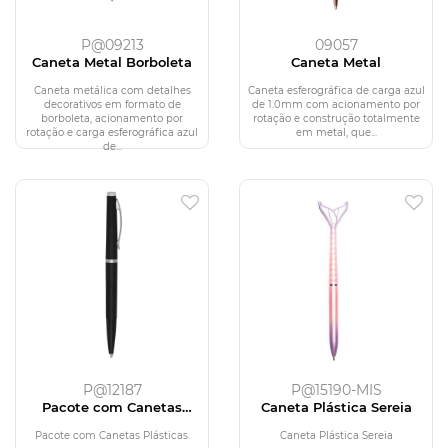
P@09213
09057
Caneta Metal Borboleta
Caneta Metal
Caneta metálica com detalhes
Caneta esferográfica de carga azul
decorativos em formato de
de 1.0mm com acionamento por
borboleta, acionamento por
rotação e construção totalmente
rotação e carga esferográfica azul
em metal, que...
de...
P@12187
P@15190-MIS
Pacote com Canetas
Caneta Plástica Sereia
Plásticas
Pacote com Canetas Plásticas.
Caneta Plástica Sereia