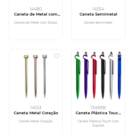
14480
14554
Caneta de Metal com
Caneta Semimetal
Estojo plástico
Caneta de Metal com Estojo.
Caneta Semimetal.
14553
13499B
Caneta Metal Coração
Caneta Plástica Touch
com Suporte
Caneta Metal Coração.
Caneta Plástica Touch com
Suporte.