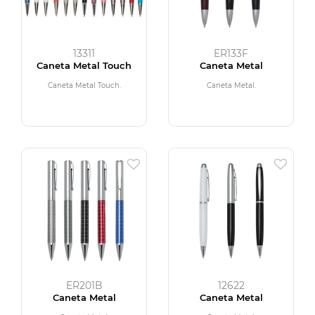
13311
ER133F
Caneta Metal Touch
Caneta Metal
Caneta Metal Touch.
Caneta Metal.
ER201B
12622
Caneta Metal
Caneta Metal