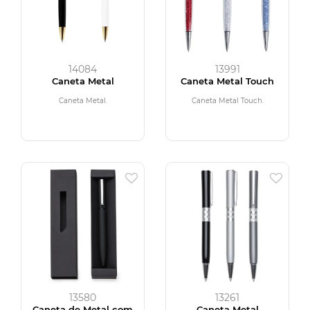
14084
13991
Caneta Metal
Caneta Metal Touch
Caneta Metal.
Caneta Metal Touch.
13580
13261
Caneta de Metal com
Caneta Metal