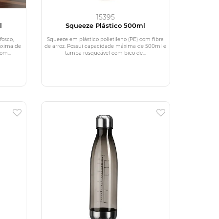
15395
l
Squeeze Plástico 500ml
fosco,
Squeeze em plástico polietileno (PE) com fibra
áxima de
de arroz. Possui capacidade máxima de 500ml e
om...
tampa rosqueável com bico de...