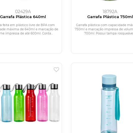
02429A
18792A
Garrafa Plástica 640ml
Garrafa Plástica 750ml
fa feita em plástico livre de BPA com
Garrafa plástica com capacidade má
dade máxima de 640ml e marcação de
750ml e marcação impressa de volum
me impressa de até 600ml. Conta...
700ml. Possui tampa rosqueável.