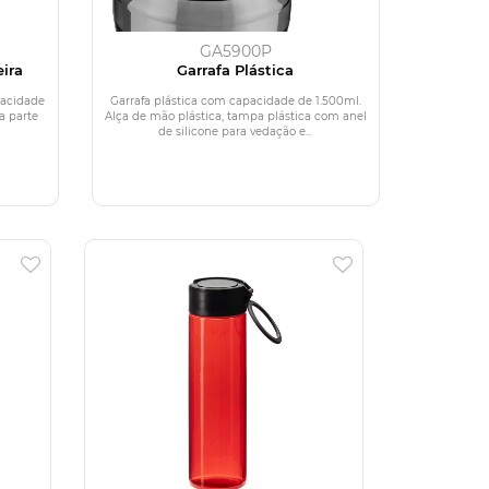
GA5900P
eira
Garrafa Plástica
pacidade
Garrafa plástica com capacidade de 1.500ml.
a parte
Alça de mão plástica, tampa plástica com anel
de silicone para vedação e...