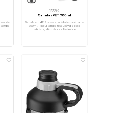
15384
Garrafa rPET 700ml
xima de
Garrafa em rPET com capacidade máxima de
i tampa
700ml. Possui tampa rosqueável e base
..
metálicos, além de alça flexível de...