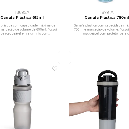
18695A
18791A
Garrafa Plástica 615ml
Garrafa Plástica 780ml
a plástica com capacidade máxima de
Garrafa plástica com capacidade má
 marcação de volume de 600ml. Possui
780ml e marcação de volume. Possu
pa rosqueável em alumínio com...
rosqueável com protetor para o.