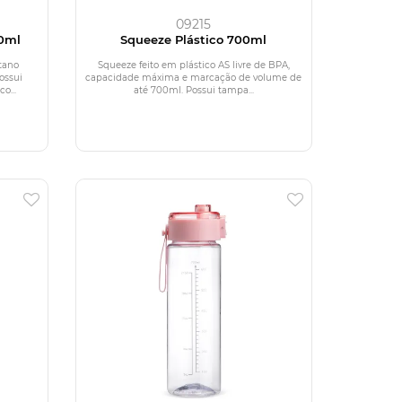
09215
0ml
Squeeze Plástico 700ml
tano
Squeeze feito em plástico AS livre de BPA,
ossui
capacidade máxima e marcação de volume de
o...
até 700ml. Possui tampa...