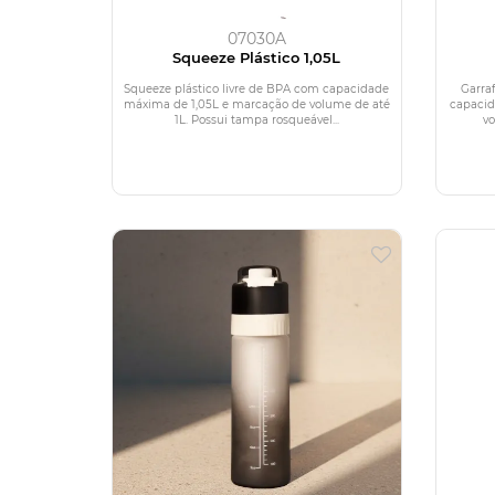
07030A
Squeeze Plástico 1,05L
Squeeze plástico livre de BPA com capacidade
Garra
máxima de 1,05L e marcação de volume de até
capaci
1L. Possui tampa rosqueável...
vo