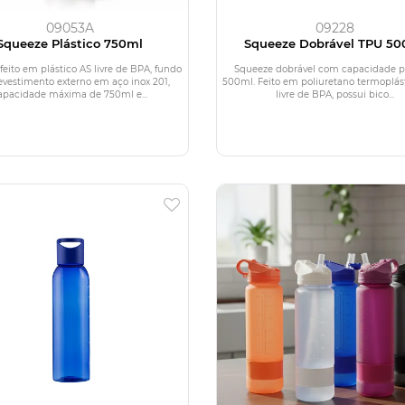
09053A
09228
Squeeze Plástico 750ml
Squeeze Dobrável TPU 50
feito em plástico AS livre de BPA, fundo
Squeeze dobrável com capacidade p
vestimento externo em aço inox 201,
500ml. Feito em poliuretano termoplást
apacidade máxima de 750ml e...
livre de BPA, possui bico...