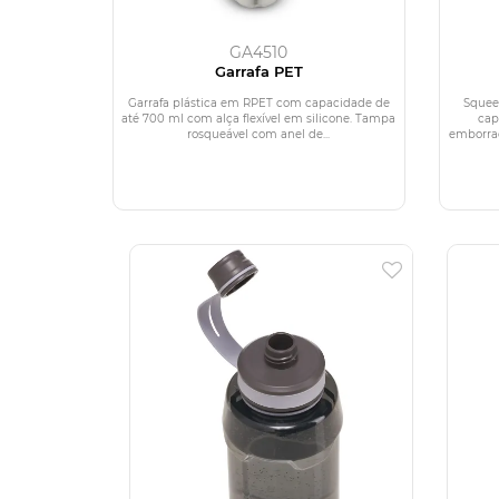
GA4510
Garrafa PET
Garrafa plástica em RPET com capacidade de
Squee
até 700 ml com alça flexível em silicone. Tampa
cap
rosqueável com anel de...
emborrac