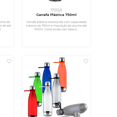
17012A
Garrafa Plástica 750ml
xima de
Garrafa plástica translúcida com capacidade
e de até
máxima de 750ml e marcação de volume até
..
700ml. Conta ainda com base e...