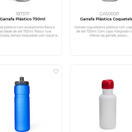
18737F
GA5000P
Garrafa Plástico 750ml
Garrafa Plástica Coquetel
ze plástico com acabamento fosco e
Garrafa coqueteleira plástica com ca
acidade de até 750ml. Possui luva
de até 720ml. Com copo integrado n
hada, tampa rosqueável com bocal e...
inferior da garrafa, possui...