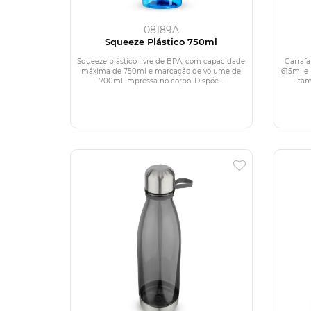
08189A
Squeeze Plástico 750ml
Squeeze plástico livre de BPA, com capacidade
Garraf
máxima de 750ml e marcação de volume de
615ml e
700ml impressa no corpo. Dispõe...
tam