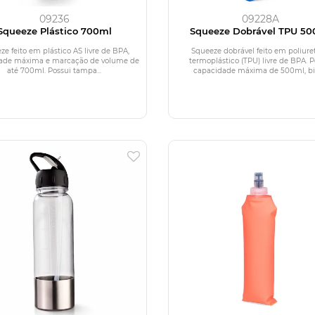
09236
09228A
Squeeze Plástico 700ml
Squeeze Dobrável TPU 50
ze feito em plástico AS livre de BPA,
Squeeze dobrável feito em poliure
ade máxima e marcação de volume de
termoplástico (TPU) livre de BPA. P
até 700ml. Possui tampa...
capacidade máxima de 500ml, bic