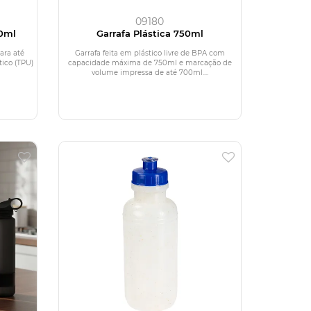
09180
0ml
Garrafa Plástica 750ml
ara até
Garrafa feita em plástico livre de BPA com
ico (TPU)
capacidade máxima de 750ml e marcação de
volume impressa de até 700ml....