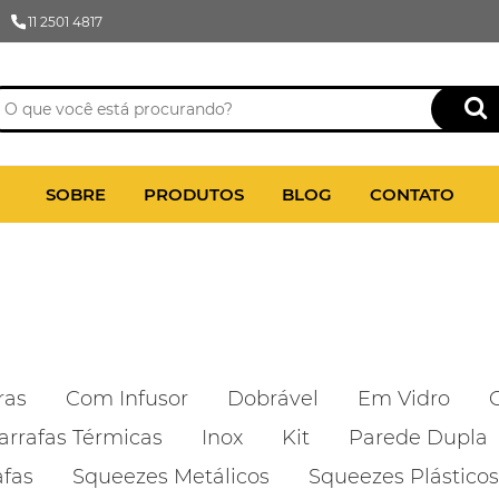
11 2501 4817
SOBRE
PRODUTOS
BLOG
CONTATO
ras
Com Infusor
Dobrável
Em Vidro
arrafas Térmicas
Inox
Kit
Parede Dupla
afas
Squeezes Metálicos
Squeezes Plásticos