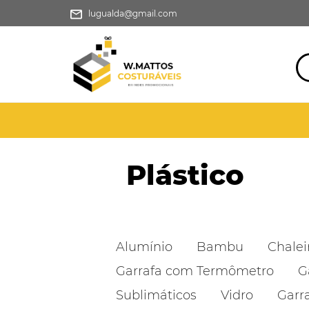
lugualda@gmail.com
Plástico
Alumínio
Bambu
Chalei
Garrafa com Termômetro
G
Sublimáticos
Vidro
Garr