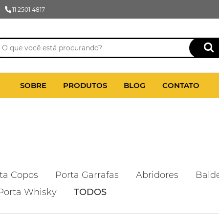
11 2501 4817
SOBRE
PRODUTOS
BLOG
CONTATO
ta Copos
Porta Garrafas
Abridores
Bald
Porta Whisky
TODOS