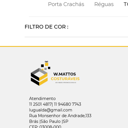
Porta Crachás
Réguas
T
FILTRO DE COR :
Atendimento
11 2501 4817| 11 94680 7743
lugualda@gmail.com
Rua Monsenhor de Andrade,133
Brás |São Paulo |SP
CEP: 03008-000