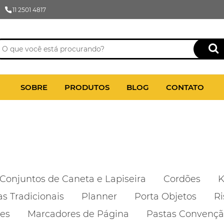
11 2501 4817
SOBRE
PRODUTOS
BLOG
CONTATO
Conjuntos de Caneta e Lapiseira
Cordões
K
as Tradicionais
Planner
Porta Objetos
Ri
des
Marcadores de Página
Pastas Convenç