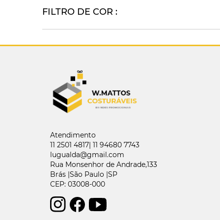
FILTRO DE COR :
Atendimento
11 2501 4817| 11 94680 7743
lugualda@gmail.com
Rua Monsenhor de Andrade,133
Brás |São Paulo |SP
CEP: 03008-000