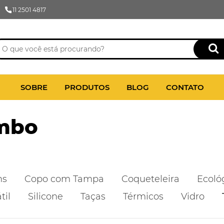
11 2501 4817
SOBRE
PRODUTOS
BLOG
CONTATO
ambo
ns
Copo com Tampa
Coqueteleira
Ecoló
til
Silicone
Taças
Térmicos
Vidro