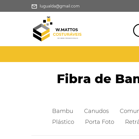
lugualda@gmail.com
Fibra de B
Bambu
Canudos
Comu
Plástico
Porta Foto
Retrá