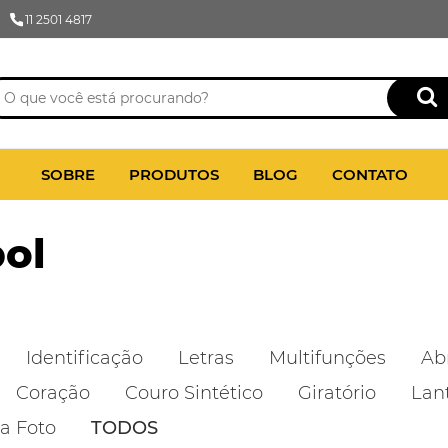
11 2501 4817
SOBRE
PRODUTOS
BLOG
CONTATO
bol
Identificação
Letras
Multifunções
Ab
Coração
Couro Sintético
Giratório
Lan
a Foto
TODOS