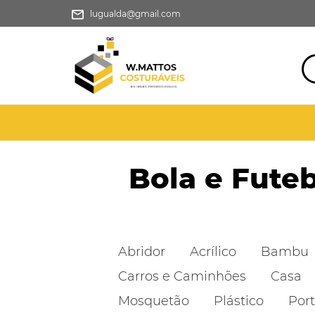
lugualda@gmail.com
Bola e Fute
Abridor
Acrílico
Bambu
Carros e Caminhões
Casa
Mosquetão
Plástico
Port