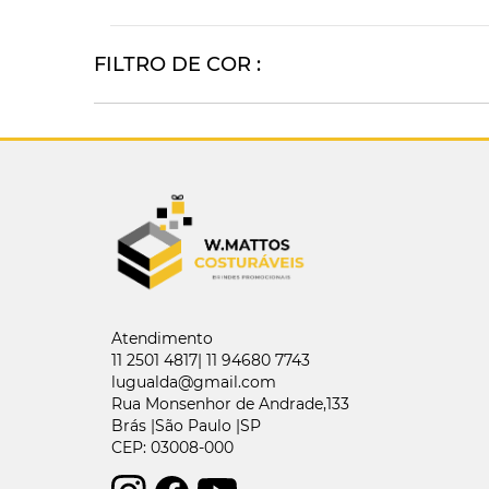
FILTRO DE COR :
Atendimento
11 2501 4817| 11 94680 7743
lugualda@gmail.com
Rua Monsenhor de Andrade,133
Brás |São Paulo |SP
CEP: 03008-000