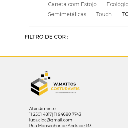
Caneta com Estojo
Ecológi
Semimetálicas
Touch
T
FILTRO DE COR :
Atendimento
11 2501 4817| 11 94680 7743
lugualda@gmail.com
Rua Monsenhor de Andrade,133