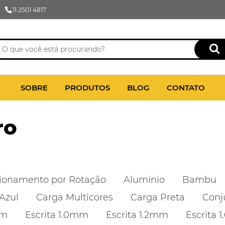
11 2501 4817
SOBRE
PRODUTOS
BLOG
CONTATO
ro
ionamento por Rotação
Alumínio
Bambu
Azul
Carga Multicores
Carga Preta
Conj
mm
Escrita 1.0mm
Escrita 1.2mm
Escrita 