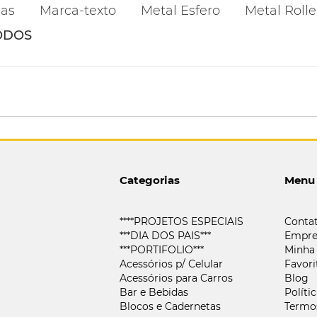
cas
Marca-texto
Metal Esfero
Metal Rolle
ODOS
Categorias
Menu
****PROJETOS ESPECIAIS
Conta
***DIA DOS PAIS***
Empre
***PORTIFOLIO***
Minha
Acessórios p/ Celular
Favori
Acessórios para Carros
Blog
Bar e Bebidas
Políti
Blocos e Cadernetas
Termo