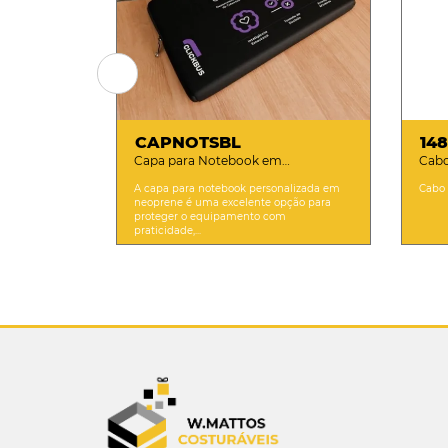
CAPNOTSBL
14
Capa para Notebook em
Cabo
Sublimação Personalizada
A capa para notebook personalizada em
Cabo 
neoprene é uma excelente opção para
proteger o equipamento com
praticidade,...