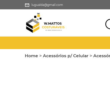
lugualda@gmail.com
Home
>
Acessórios p/ Celular
>
Acessór