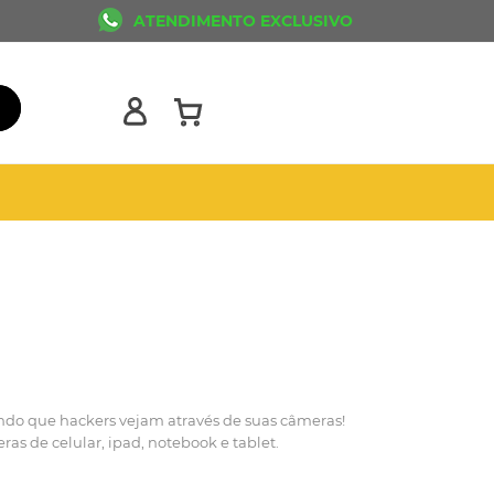
ATENDIMENTO EXCLUSIVO
ndo que hackers vejam através de suas câmeras!
ras de celular, ipad, notebook e tablet.