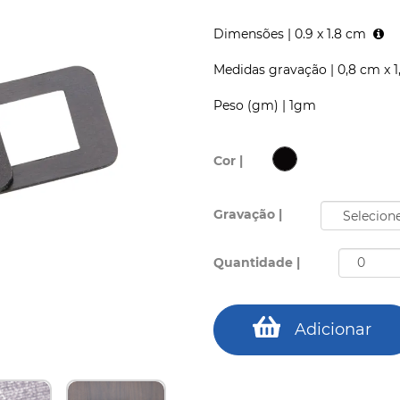
Dimensões |
0.9 x 1.8 cm
Medidas gravação |
0,8 cm x 
Peso (gm) |
1gm
Cor |
Gravação |
Quantidade |
Adicionar