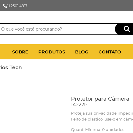
11 2501 4817
SOBRE
PRODUTOS
BLOG
CONTATO
ios Tech
Protetor para Câmera
14222P
Proteja sua privacidade impedi
Feito de plástico, use-o em câme
Quant. Mínima: 0 unidades