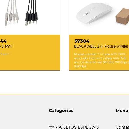
844
57304
 3 em 1
BLACKWELL 2 4. Mouse wireles
4G em ABS 100% reciclado
3 em 1.
Mouse wireless 2 4G em ABS 100%
reciclado. Incluso 2 pilhas AAA. Três
modos de precisão 800dpi, 1000dpi 
1600dpi....
Categorias
Menu
****PROJETOS ESPECIAIS
Conta