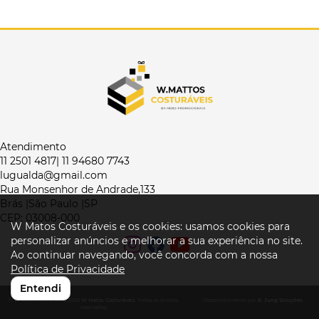
Atendimento
11 2501 4817| 11 94680 7743
lugualda@gmail.com
Rua Monsenhor de Andrade,133
Brás |São Paulo |SP
CEP: 03008-000
W Matos Costuráveis e os cookies: usamos cookies para
personalizar anúncios e melhorar a sua experiência no site.
Ao continuar navegando, você concorda com a nossa
Política de Privacidade
Entendi
© W Matos Costuráveis 2026
W Matos Costuráveis
. Todos os direitos
Desenvolvimento por
A. Jung Soluções
reservados.