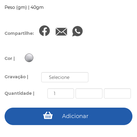
Peso (gm) |
40gm
Compartilhe:
Cor |
Gravação |
Quantidade |
Adicionar