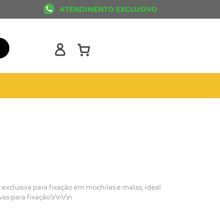
ATENDIMENTO EXCLUSIVO
exclusiva para fixação em mochilas e malas, ideal
vas para fixação.\r\n\r\n