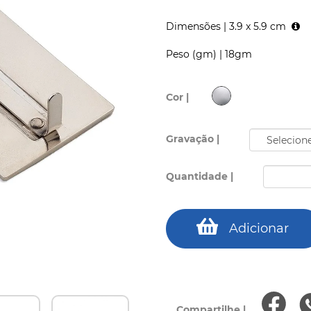
Dimensões |
3.9 x 5.9 cm
Peso (gm) |
18gm
Cor |
Gravação |
Quantidade |
Adicionar
Compartilhe |