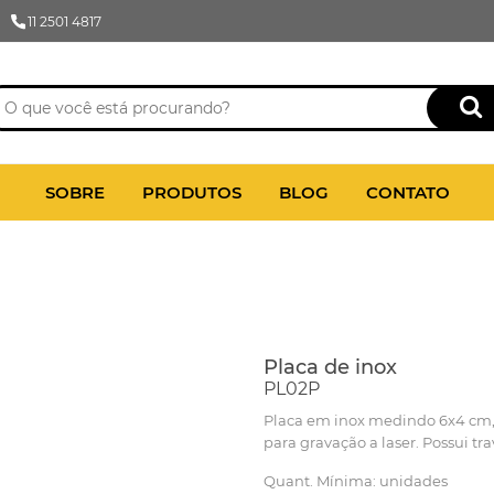
11 2501 4817
SOBRE
PRODUTOS
BLOG
CONTATO
Placa de inox
PL02P
Placa em inox medindo 6x4 cm, 
para gravação a laser. Possui tra
Quant. Mínima: unidades