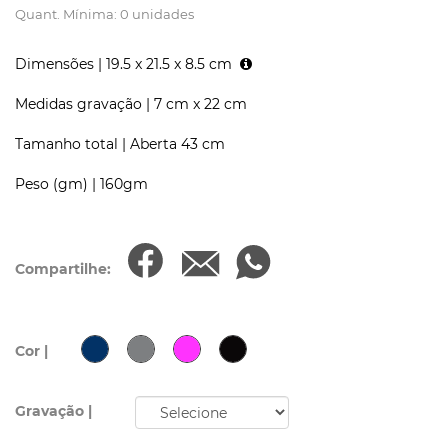
Quant. Mínima: 0 unidades
Dimensões |
19.5 x 21.5 x 8.5 cm
Medidas gravação |
7 cm x 22 cm
Tamanho total |
Aberta 43 cm
Peso (gm) |
160gm
Compartilhe:
Cor |
Gravação |