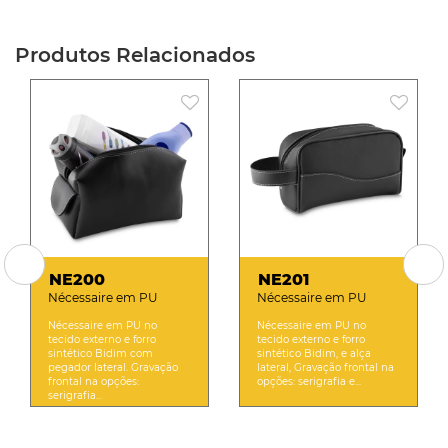
Produtos Relacionados
NE200
NE201
Nécessaire em PU
Nécessaire em PU
Nécessaire em PU no
Nécessaire em PU no
tecido externo e forro
tecido externo e forro
sintético Bidim com
sintético Bidim, e alça
pegador lateral. Gravação
lateral, Gravação frontal na
frontal na opções:
opções: serigrafia e...
serigrafia...