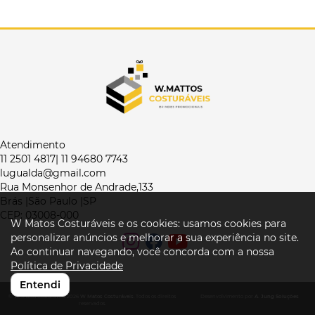
Atendimento
11 2501 4817| 11 94680 7743
lugualda@gmail.com
Rua Monsenhor de Andrade,133
Brás |São Paulo |SP
CEP: 03008-000
W Matos Costuráveis e os cookies: usamos cookies para
personalizar anúncios e melhorar a sua experiência no site.
Ao continuar navegando, você concorda com a nossa
Política de Privacidade
Entendi
© W Matos Costuráveis 2026
W Matos Costuráveis
. Todos os direitos
Desenvolvimento por
A. Jung Soluções
reservados.