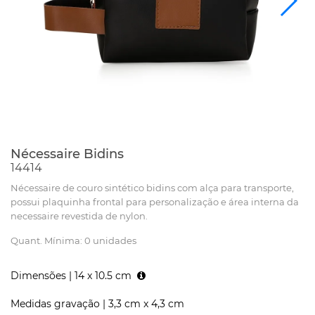
Nécessaire Bidins
14414
Nécessaire de couro sintético bidins com alça para transporte,
possui plaquinha frontal para personalização e área interna da
necessaire revestida de nylon.
Quant. Mínima: 0 unidades
Dimensões |
14 x 10.5 cm
Medidas gravação |
3,3 cm x 4,3 cm