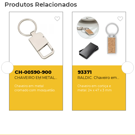
Produtos Relacionados
CH-00590-900
93371
CHAVEIRO EM METAL
RALDIC. Chaveiro em
C/ MOSQUETÃO
cortiça e metal
Chaveiro em metal
Chaveiro em cortiça e
cromado com mosquetão.
metal. 24 x 47 x 3 mm