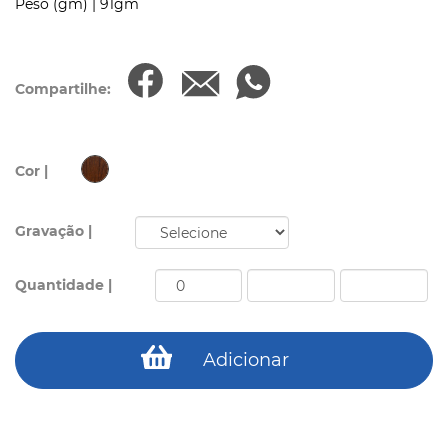
Peso (gm) |
91gm
Compartilhe:
Cor |
Gravação |
Quantidade |
Adicionar