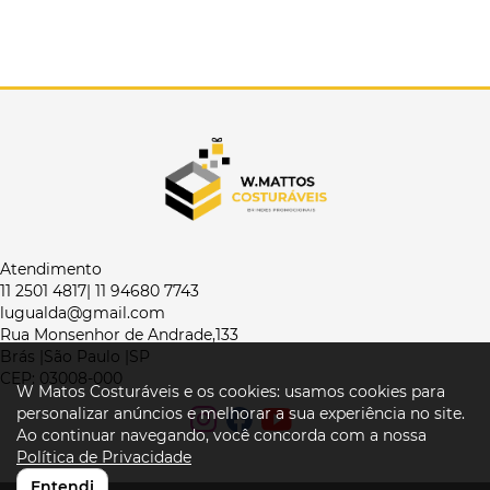
Atendimento
11 2501 4817| 11 94680 7743
lugualda@gmail.com
Rua Monsenhor de Andrade,133
Brás |São Paulo |SP
CEP: 03008-000
W Matos Costuráveis e os cookies: usamos cookies para
personalizar anúncios e melhorar a sua experiência no site.
Ao continuar navegando, você concorda com a nossa
Política de Privacidade
Entendi