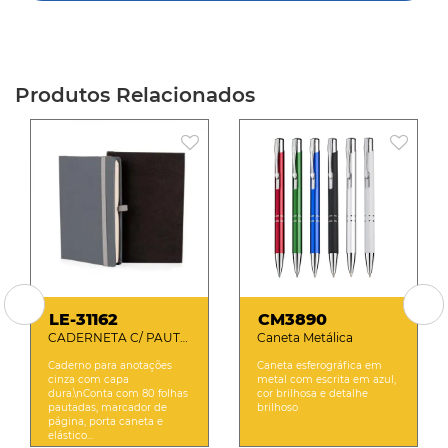
Produtos Relacionados
LE-31162
CM3890
CADERNETA C/ PAUTA
Caneta Metálica
CINZA - 12,2X17 CM
Caderno para anotações
Caneta esferográfica em
cinza com capa
metal com escrita em azul,
dura.\nConta com 80 folhas
cor brilhosa e detalhe
pautadas, marcador de
brilhoso
página, porta caneta e
elástico...