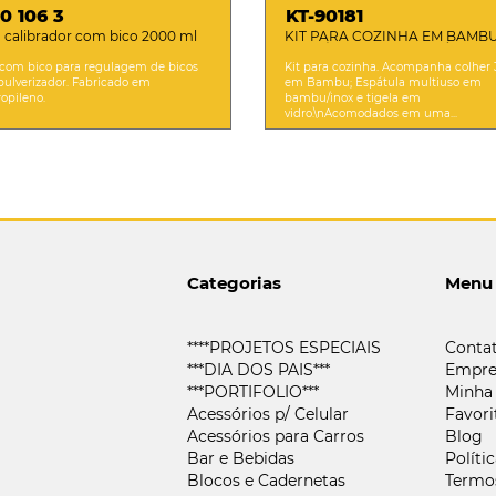
0 106 3
KT-90181
a calibrador com bico 2000 ml
KIT PARA COZINHA EM BAMBU
INOX / VIDRO COM ESPÁTULA
MULTIUSO - 3 PÇS
 com bico para regulagem de bicos
Kit para cozinha. Acompanha colher
pulverizador. Fabricado em
em Bambu; Espátula multiuso em
ropileno.
bambu/inox e tigela em
vidro.\nAcomodados em uma...
Categorias
Menu
****PROJETOS ESPECIAIS
Conta
***DIA DOS PAIS***
Empre
***PORTIFOLIO***
Minha
Acessórios p/ Celular
Favori
Acessórios para Carros
Blog
Bar e Bebidas
Políti
Blocos e Cadernetas
Termo