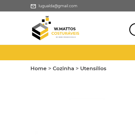
lugualda@gmail.com
Home
>
Cozinha
>
Utensílios